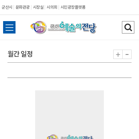
군산시
문화관광
시장실
시의회
시민광장플랫폼
군
전
검
산
체
색
메
하
-
+
월간 일정
시
뉴
기
열
기