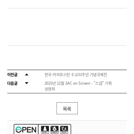
이전글
한국-카자흐스탄 수교31주년 기념국제전
다음글
2023년 12월 SAC on Screen - "스냅" 기획
상영회
목록