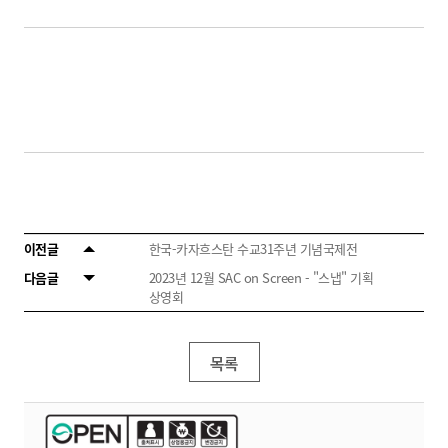
이전글
한국-카자흐스탄 수교31주년 기념국제전
다음글
2023년 12월 SAC on Screen - "스냅" 기획
상영회
목록