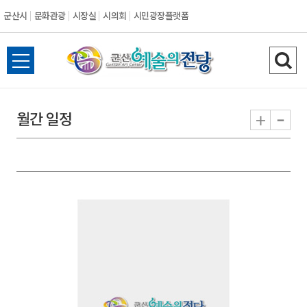
군산시
문화관광
시장실
시의회
시민광장플랫폼
군
전
검
산
체
색
메
하
-
+
월간 일정
시
뉴
기
열
기