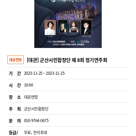
[대관] 군산시민합창단 제 8회 정기연주회
대공연장
기 간
2023-11-25 ~ 2023-11-25
시 간
19:00
장 소
대공연장
주 최
군산시민합창단
문 의
010-9764-0675
등급/
무료, 전석초대