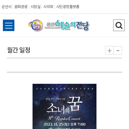
군산시
문화관광
시장실
시의회
시민광장플랫폼
군
전
검
산
체
색
메
하
-
+
월간 일정
시
뉴
기
열
기