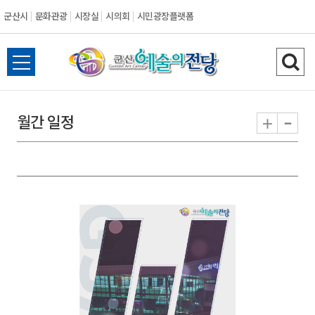
군산시
문화관광
시장실
시의회
시민광장플랫폼
군
전
검
산
체
색
메
하
-
+
월간 일정
시
뉴
기
열
기