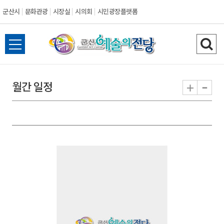
군산시
문화관광
시장실
시의회
시민광장플랫폼
군
전
검
산
체
색
메
하
-
+
월간 일정
시
뉴
기
열
기