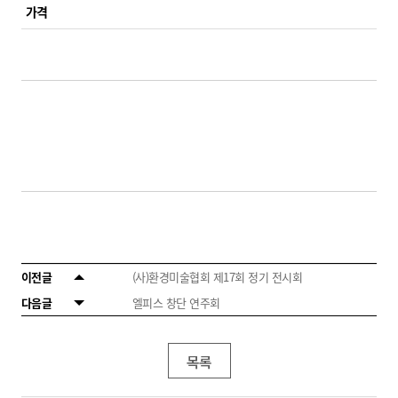
가격
이전글
(사)환경미술협회 제17회 정기 전시회
다음글
엘피스 창단 연주회
목록