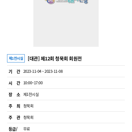
[대관] 제12회 청묵회 회원전
제1전시실
기 간
2023-11-04 ~ 2023-11-08
시 간
10:00~17:00
장 소
제1전시실
주 최
청묵회
주 관
청묵회
등급/
무료