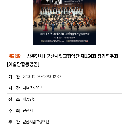
[상주단체] 군산시립교향악단 제154회 정기연주회
대공연장
[예술단합동공연]
기 간
2023-12-07 ~ 2023-12-07
시 간
저녁 7시30분
장 소
대공연장
주 최
군산시
주 관
군산시립교향악단