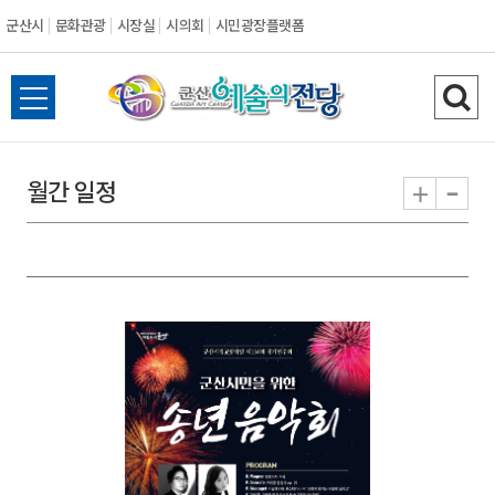
군산시
문화관광
시장실
시의회
시민광장플랫폼
군
전
검
산
체
색
메
하
-
+
월간 일정
시
뉴
기
열
기