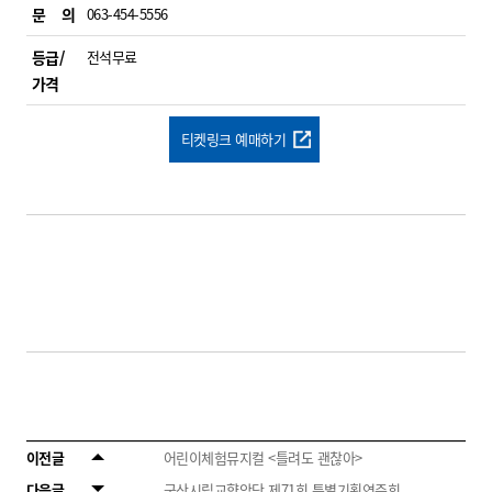
문 의
063-454-5556
등급/
전석무료
가격
티켓링크 예매하기
이전글
어린이체험뮤지컬 <틀려도 괜찮아>
다음글
군산시립교향악단 제71회 특별기획연주회