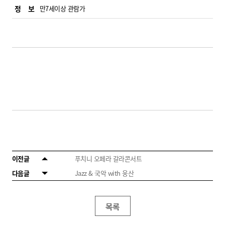
정 보
만7세이상 관람가
이전글
푸치니 오페라 갈라콘서트
다음글
Jazz & 국악 with 웅산
목록