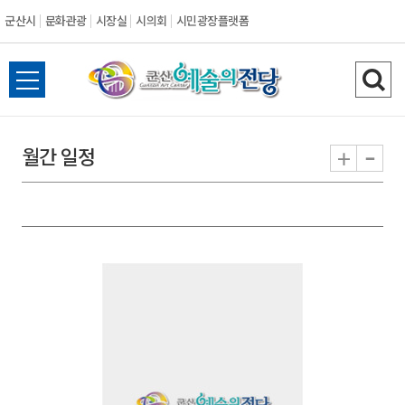
군산시
문화관광
시장실
시의회
시민광장플랫폼
군
전
검
산
체
색
메
하
-
+
월간 일정
시
뉴
기
열
기