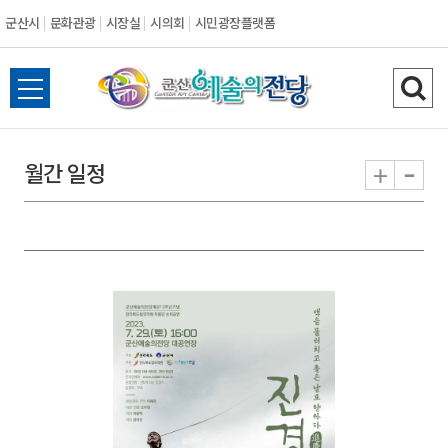
군산시
문화관광
시장실
시의회
시민광장플랫폼
군
전
검
산
체
색
메
하
-
+
월간 일정
시
뉴
기
열
기