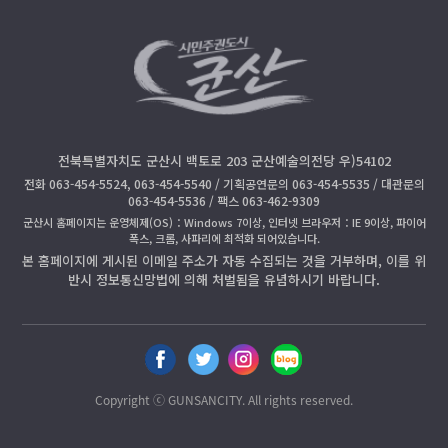
전북특별자치도 군산시 백토로 203 군산예술의전당 우)54102
전화 063-454-5524, 063-454-5540 / 기획공연문의 063-454-5535 / 대관문의
063-454-5536 / 팩스 063-462-9309
군산시 홈페이지는 운영체제(OS)：Windows 7이상, 인터넷 브라우저：IE 9이상, 파이어
폭스, 크롬, 사파리에 최적화 되어있습니다.
본 홈페이지에 게시된 이메일 주소가 자동 수집되는 것을 거부하며, 이를 위
반시 정보통신망법에 의해 처벌됨을 유념하시기 바랍니다.
페
트
인
블
이
위
스
로
스
터
타
그
Copyright ⓒ GUNSANCITY. All rights reserved.
북
공
공
공
공
유
유
유