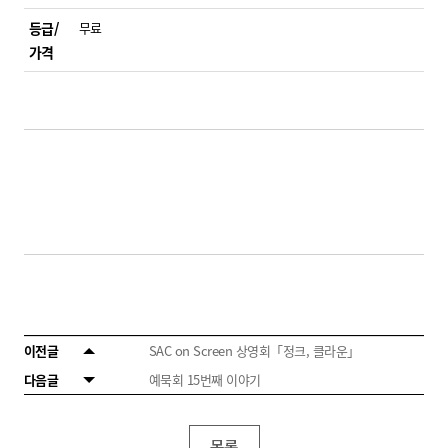
등급/
무료
가격
이전글
SAC on Screen 상영회「정크, 클라운」
다음글
예묵회 15번째 이야기
목록