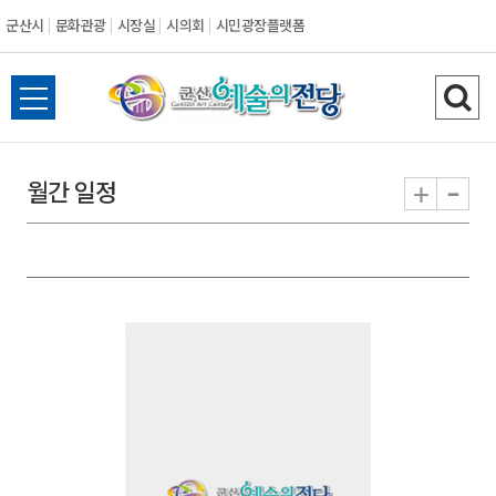
군산시
문화관광
시장실
시의회
시민광장플랫폼
군
전
검
산
체
색
메
하
-
+
월간 일정
시
뉴
기
열
기