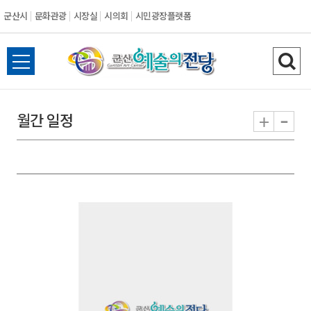
군산시
문화관광
시장실
시의회
시민광장플랫폼
군
전
검
산
체
색
메
하
-
+
월간 일정
시
뉴
기
열
기