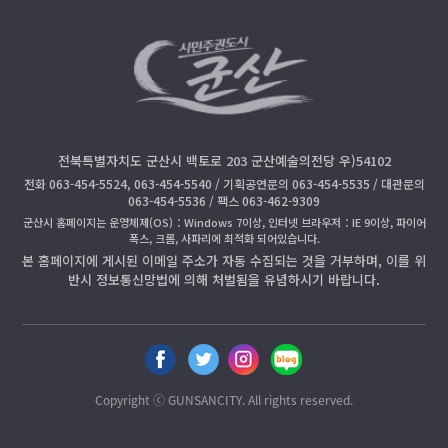
전북특별자치도 군산시 백토로 203 군산예술의전당 우)54102
전화 063-454-5524, 063-454-5540 / 기획공연문의 063-454-5535 / 대관문의
063-454-5536 / 팩스 063-462-9309
군산시 홈페이지는 운영체제(OS)：Windows 7이상, 인터넷 브라우저：IE 9이상, 파이어
폭스, 크롬, 사파리에 최적화 되어있습니다.
본 홈페이지에 게시된 이메일 주소가 자동 수집되는 것을 거부하며, 이를 위
반시 정보통신망법에 의해 처벌됨을 유념하시기 바랍니다.
페
트
인
블
이
위
스
로
스
터
타
그
Copyright ⓒ GUNSANCITY. All rights reserved.
북
공
공
공
공
유
유
유