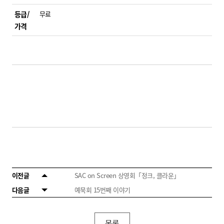
등급/
무료
가격
이전글
SAC on Screen 상영회「정크, 클라운」
다음글
예묵회 15번째 이야기
목록