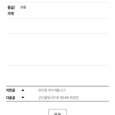
등급/
무료
가격
이전글
뮤지컬 무지개물고기
다음글
군산물빛사우회 제14회 회원전
목록