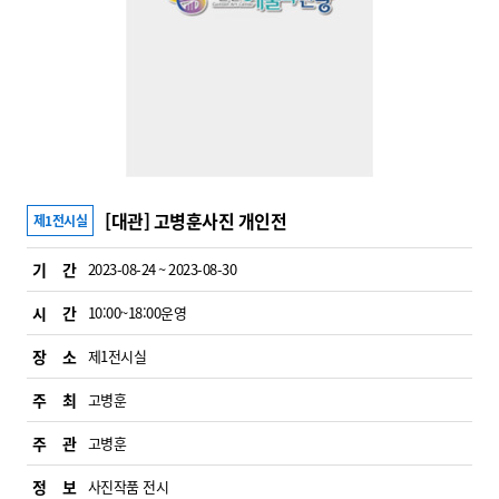
[대관] 고병훈사진 개인전
제1전시실
기 간
2023-08-24 ~ 2023-08-30
시 간
10:00~18:00운영
장 소
제1전시실
주 최
고병훈
주 관
고병훈
정 보
사진작품 전시