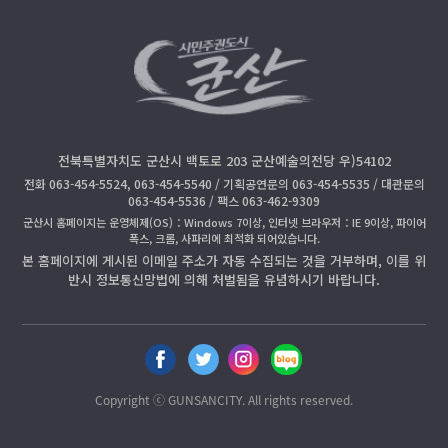
전북특별자치도 군산시 백토로 203 군산예술의전당 우)54102
전화 063-454-5524, 063-454-5540 / 기획공연문의 063-454-5535 / 대관문의
063-454-5536 / 팩스 063-462-9309
군산시 홈페이지는 운영체제(OS)：Windows 7이상, 인터넷 브라우저：IE 9이상, 파이어
폭스, 크롬, 사파리에 최적화 되어있습니다.
본 홈페이지에 게시된 이메일 주소가 자동 수집되는 것을 거부하며, 이를 위
반시 정보통신망법에 의해 처벌됨을 유념하시기 바랍니다.
페
트
인
블
이
위
스
로
스
터
타
그
Copyright ⓒ GUNSANCITY. All rights reserved.
북
공
공
공
공
유
유
유