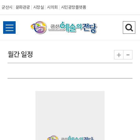
군산시
문화관광
시장실
시의회
시민광장플랫폼
군
전
검
산
체
색
메
하
-
+
월간 일정
시
뉴
기
열
기