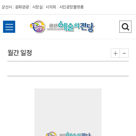
군산시
문화관광
시장실
시의회
시민광장플랫폼
군
전
검
산
체
색
메
하
-
+
월간 일정
시
뉴
기
열
기