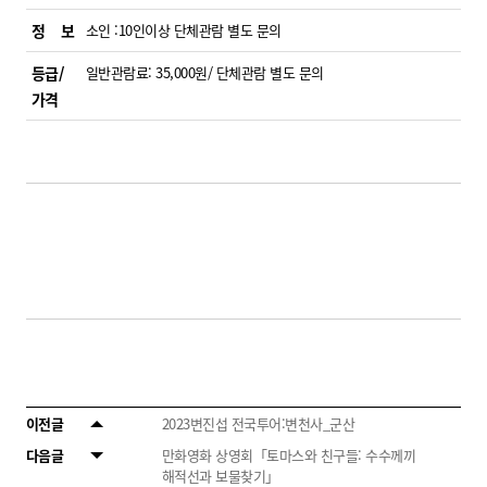
정 보
소인 :10인이상 단체관람 별도 문의
등급/
일반관람료: 35,000원/ 단체관람 별도 문의
가격
이전글
2023변진섭 전국투어:변천사_군산
다음글
만화영화 상영회「토마스와 친구들: 수수께끼
해적선과 보물찾기」