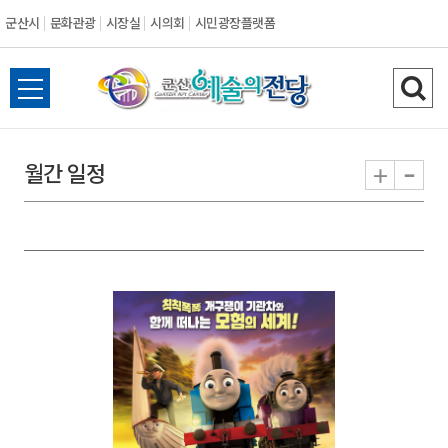
군산시
문화관광
시장실
시의회
시민광장플랫폼
군
전
검
산
체
색
메
하
-
+
월간 일정
시
뉴
기
열
기