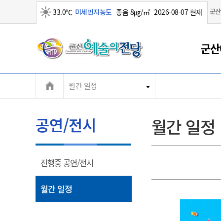
군산
33.0℃
미세먼지농도
좋음 8㎍/㎥
2026-08-07 현재
맑음
군
군산
산
월간 일정
시
공연/전시
월간 일정
열
진행중 공연/전시
림
열
월간 일정
림