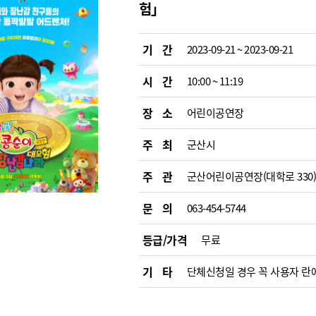
험」
기 간
2023-09-21 ~ 2023-09-21
시 간
10:00 ~ 11:19
장 소
어린이공연장
주 최
군산시
주 관
군산어린이공연장(대학로 330
문 의
063-454-5744
등급/가격
무료
기 타
단체신청일 경우 꼭 사용자 란에