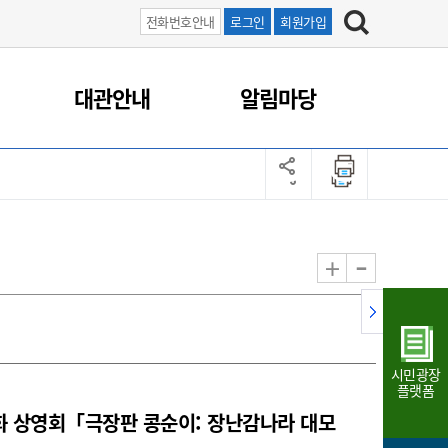
전화번호안내
로그인
회원가입
대관안내
알림마당
-
+
시민광장
플랫폼
화 상영회「극장판 콩순이: 장난감나라 대모