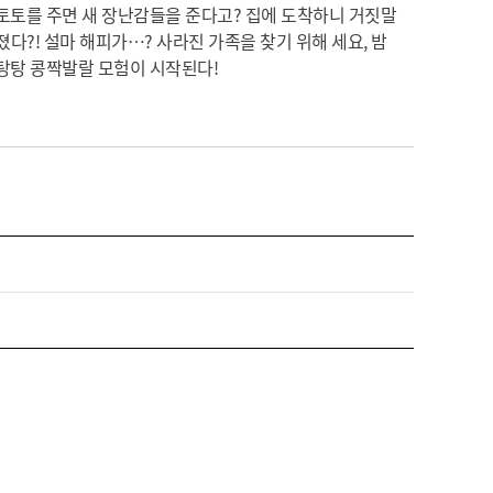
 토토를 주면 새 장난감들을 준다고? 집에 도착하니 거짓말
졌다?! 설마 해피가…? 사라진 가족을 찾기 위해 세요, 밤
탕탕 콩짝발랄 모험이 시작된다!