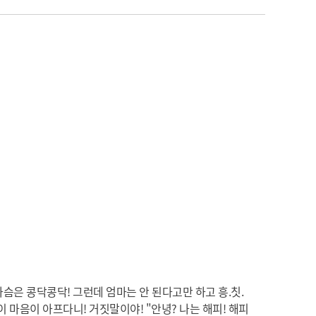
슴은 콩닥콩닥! 그런데 엄마는 안 된다고만 하고 흥.칫.
이 마음이 아프다니! 거짓말이야! "안녕? 나는 해피! 해피