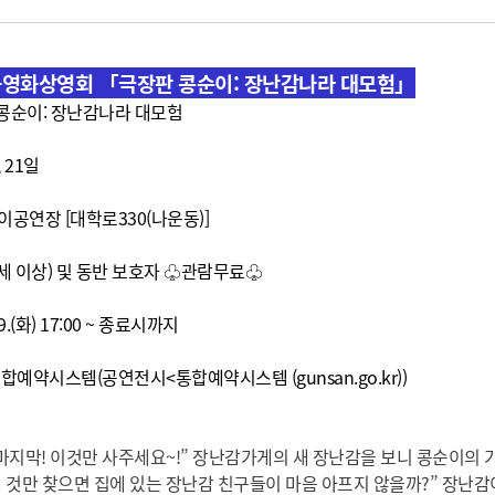
만화영화상영회 「극장판 콩순이: 장난감나라 대모험」
 콩순이: 장난감나라 대모험
 21일
공연장 [대학로330(나운동)]
세 이상) 및 동반 보호자 ♧관람무료
♧
9.(화) 17:00 ~ 종료시까지
통합예약시스템(
공연전시<통합예약시스템 (gunsan.go.kr)
)
마지막! 이것만 사주세요~!” 장난감가게의 새 장난감을 보니 콩순이의 가
 새 것만 찾으면 집에 있는 장난감 친구들이 마음 아프지 않을까?” 장난감