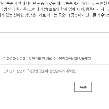
라진 콩순이 앞에 나타난 원숭이 로봇 해피! 콩순이가 가장 아끼는 인형
 방 안에 한가득! 그런데 잠깐! 토토와 함께 엄마, 아빠, 콩콩이가 사라
해피가 있는 신비한 장난감나라로 떠나는 콩순이! 콩순이와 친구들의 우당
만화영화 상영회「토마스와 친구들: 수수께끼 해적선과 보물찾기」
만화영화 상영회「극장판 콩순이: 장난감나라 대모험」
목록