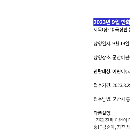
2023년 9월 
제목(장르): 극장판
상영일시: 9월 19일,
상영장소: 군산어린이
관람대상: 어린이(5
접수기간: 2023.8.2
접수방법: 군산시 
작품설명:
“진짜 진짜 이번이 
뿡! “콩순아, 자꾸