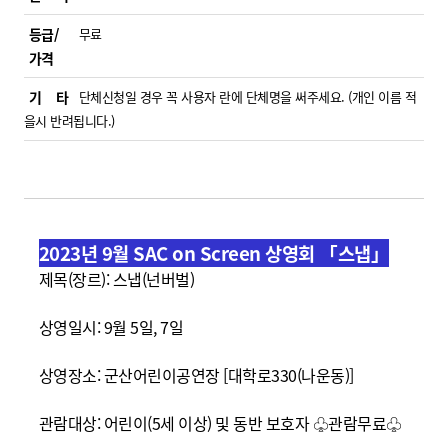
등급/
무료
가격
기 타
단체신청일 경우 꼭 사용자 란에 단체명을 써주세요. (개인 이름 적
을시 반려됩니다.)
2023년 9월 SAC on Screen 상영회 「스냅」
제목(장르): 스냅(넌버벌)
상영일시: 9월 5일, 7일
상영장소: 군산어린이공연장 [대학로330(나운동)]
관람대상: 어린이(5세 이상) 및 동반 보호자 ♧관람무료
♧