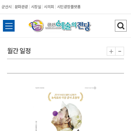
군산시
문화관광
시장실
시의회
시민광장플랫폼
군
전
검
산
체
색
메
하
-
+
월간 일정
시
뉴
기
열
기