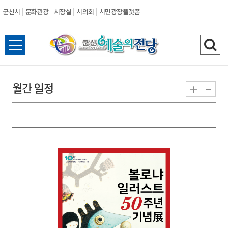
군산시
문화관광
시장실
시의회
시민광장플랫폼
군
전
검
산
체
색
메
하
-
+
월간 일정
시
뉴
기
열
기