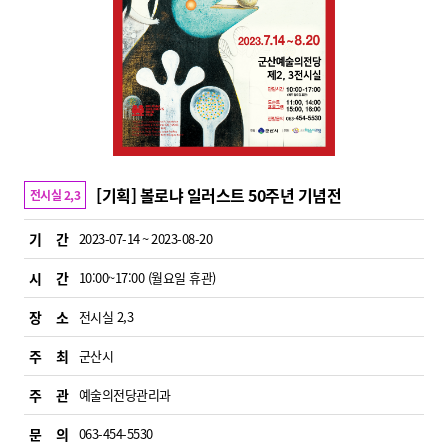
[기획] 볼로냐 일러스트 50주년 기념전
전시실 2,3
기 간
2023-07-14 ~ 2023-08-20
시 간
10:00~17:00 (월요일 휴관)
장 소
전시실 2,3
주 최
군산시
주 관
예술의전당관리과
문 의
063-454-5530