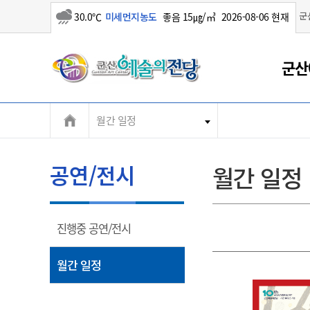
군
30.0℃
미세먼지농도
좋음 15㎍/㎥
2026-08-06 현재
소나기
군
군산
산
월간 일정
시
공연/전시
월간 일정
열
진행중 공연/전시
림
열
월간 일정
림