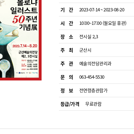
기 간
2023-07-14 ~ 2023-08-20
시 간
10:00~17:00 (월요일 휴관)
장 소
전시실 2,3
주 최
군산시
주 관
예술의전당관리과
문 의
063-454-5530
정 보
전연령층관람가
등급/가격
무료관람