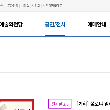
산시
문화관광
시장실
시의회
시민광장플랫폼
예술의전당
공연/전시
예매안내
[기획] 볼로냐 
전시실 2,3