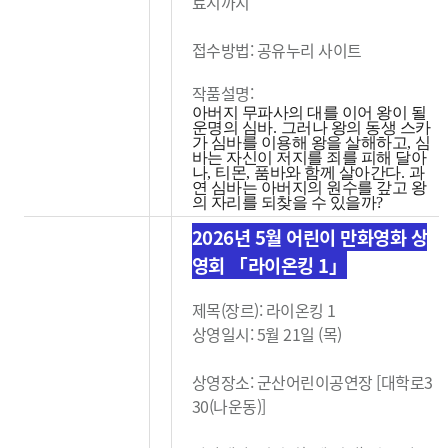
료시까지
접수방법: 공유누리 사이트
작품설명:
아버지 무파사의 대를 이어 왕이 될
운명의 심바
.
그러나 왕의 동생 스카
가 심바를 이용해 왕을 살해하고
,
심
바는 자신이 저지를 죄를 피해 달아
나
,
티몬
,
품바와 함께 살아간다
.
과
연 심바는 아버지의 원수를 갚고 왕
의 자리를 되찾을 수 있을까
?
2026년 5월 어린이 만화영화 상
영회 「라이온킹 1」
제목(장르): 라이온킹 1
상영일시: 5월 21일 (목)
상영장소: 군산어린이공연장 [대학로3
30(나운동)]