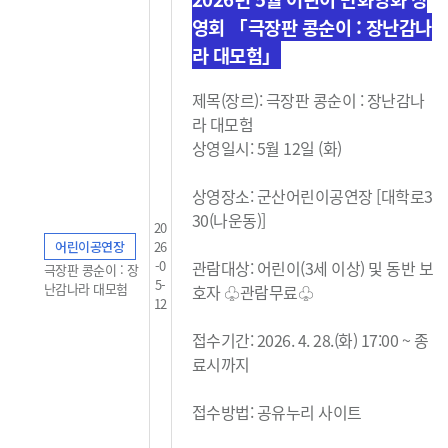
영회 「극장판 콩순이 : 장난감나
라 대모험」
제목(장르): 극장판 콩순이 : 장난감나
라 대모험
상영일시: 5월 12일 (화)
상영장소: 군산어린이공연장 [대학로3
30(나운동)]
20
어린이공연장
26
-0
관람대상: 어린이(3세 이상) 및 동반 보
극장판 콩순이 : 장
5-
난감나라 대모험
호자 ♧관람무료
♧
12
접수기간: 2026. 4. 28.(화) 17:00 ~ 종
료시까지
접수방법: 공유누리 사이트