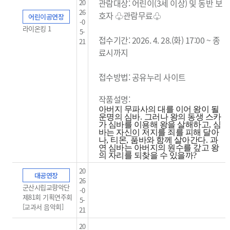
관람대상: 어린이(3세 이상) 및 동반 보
20
26
호자 ♧관람무료
♧
어린이공연장
-0
라이온킹 1
5-
접수기간: 2026. 4. 28.(화) 17:00 ~ 종
21
료시까지
접수방법: 공유누리 사이트
작품설명:
아버지 무파사의 대를 이어 왕이 될
운명의 심바
.
그러나 왕의 동생 스카
가 심바를 이용해 왕을 살해하고
,
심
바는 자신이 저지를 죄를 피해 달아
나
,
티몬
,
품바와 함께 살아간다
.
과
연 심바는 아버지의 원수를 갚고 왕
의 자리를 되찾을 수 있을까
?
20
대공연장
26
군산시립교향악단
-0
제81회 기획연주회
5-
[교과서 음악회]
21
20