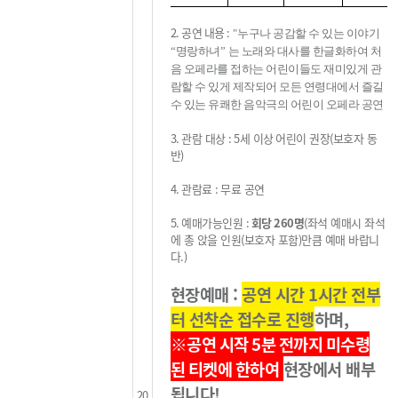
2.
공연 내용
:
"
누구나 공감할 수 있는 이야기
“
명랑하녀
”
는 노래와 대사를 한글화하여 처
음 오페라를 접하는 어린이들도 재미있게 관
람할 수 있게 제작되어 모든 연령대에서
즐길
수 있는 유쾌한 음악극의 어린이 오페라 공연
3.
관람 대상
: 5세
이상
어린이 권장
(
보호자 동
반
)
4.
관람료
:
무료 공연
5.
예매가능인원
:
회당
260
명
(
좌석 예매시 좌석
에 총 앉을 인원
(
보호자 포함
)
만큼 예매 바랍니
다
.
)
현장예매 :
공연 시간 1시간 전부
터 선착순 접수로 진행
하며,
※공연 시작 5분 전까지
미수령
된 티켓
에
한하여
현장에서 배부
됩니다!
20