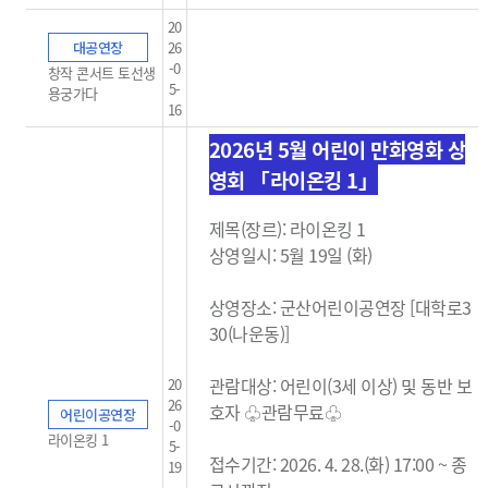
20
대공연장
26
-0
창작 콘서트 토선생
5-
용궁가다
16
2026년 5월 어린이 만화영화 상
영회 「라이온킹 1」
제목(장르): 라이온킹 1
상영일시: 5월 19일 (화)
상영장소: 군산어린이공연장 [대학로3
30(나운동)]
관람대상: 어린이(3세 이상) 및 동반 보
20
26
호자 ♧관람무료
♧
어린이공연장
-0
라이온킹 1
5-
접수기간: 2026. 4. 28.(화) 17:00 ~ 종
19