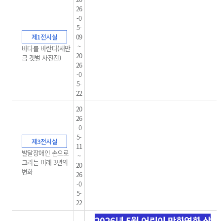
26
-0
5-
제1전시실
09
~
바다를 바란다(새만
20
금 갯벌 사진전)
26
-0
5-
22
20
26
-0
5-
제3전시실
11
발달장애인 손으로
~
그리는 미래 3년의
20
변화
26
-0
5-
22
2026년 5월 어린이 만화영화 상