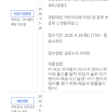
30(나운동)]
20
어린이공연장
26
관람대상: 어린이(3세 이상) 및 동반 보
-0
빅트립 : 아기팬더
호자 ♧관람무료
♧
5-
배달 대모험
28
접수기간: 2026. 4. 28.(화) 17:00 ~ 종
료시까지
접수방법: 공유누리 사이트
작품설명:
이 세상 귀여움이 아니다
!
판타스틱
야생 월드를 발칵 뒤집어 놓은 아기
팬더의 배송사고 발생
!
아기 팬더의
엄마를 찾기 위해 배달의 동물들이
떴다
!
20
대공연장
26
-0
자우림 & 크라잉넛
5-
LIVE in 군산