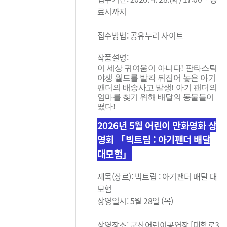
료시까지
접수방법: 공유누리 사이트
작품설명:
이 세상 귀여움이 아니다
!
판타스틱
야생 월드를 발칵 뒤집어 놓은 아기
팬더의 배송사고 발생
!
아기 팬더의
엄마를 찾기 위해 배달의 동물들이
떴다
!
2026년 5월 어린이 만화영화 상
영회 「빅트립 : 아기팬더 배달
대모험」
제목(장르): 빅트립 : 아기팬더 배달 대
모험
상영일시: 5월 28일 (목)
상영장소: 군산어린이공연장 [대학로3