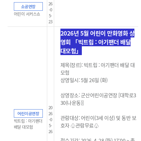
26
소공연장
-0
어린이 서커스쇼
5-
23
2026년 5월 어린이 만화영화 상
영회 「빅트립 : 아기팬더 배달
대모험」
제목(장르): 빅트립 : 아기팬더 배달 대
모험
상영일시: 5월 26일 (화)
상영장소: 군산어린이공연장 [대학로3
30(나운동)]
20
어린이공연장
26
관람대상: 어린이(3세 이상) 및 동반 보
-0
빅트립 : 아기팬더
호자 ♧관람무료
♧
5-
배달 대모험
26
접수기간: 2026. 4. 28.(화) 17:00 ~ 종