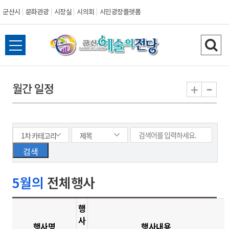
군산시
문화관광
시장실
시의회
시민광장플랫폼
군
전
검
산
체
색
메
하
-
+
월간 일정
시
뉴
기
열
기
5월의
전체행사
행
사
행사명
행사내용