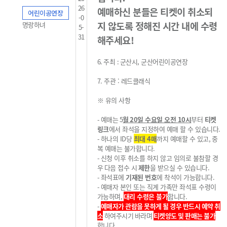
26
예매하신 분들은 티켓이 취소되
어린이공연장
-0
지 않도록 정해진 시간 내에 수령
명랑하녀
5-
31
해주세요!
6.
주최
:
군산시, 군산어린이공연장
7. 주관 : 레드클래식
※
유의 사항
-
예매는
5
월 20일
수요일 오전
10
시
부터
티켓
링크
에서 좌석을 지정하여 예매 할 수 있습니다
.
-
하나의
ID
당
최대 4
매
까지 예매할 수 있고
,
중
복 예매는 불가
합니다
.
-
신청 이후 취소를 하지 않고 임의로 불참할 경
우
다
음 접수 시
제한
을 받으실 수 있습니다
.
-
좌석표에
기재된 번호
에 착석이 가능합니다
.
-
예매자 본인 또는 직계 가족만 좌석표 수령이
가능하며,
대리 수령은 불가
합니다
.
-
예매자가 관람을 못하게 될 경우 반드시 예약 취
소
하여주시기 바라며
티켓양도 및 판매는 불가
합니다.