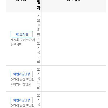
일
자
20
26
-0
5-
제1전시실
01
~
제26회 포커스99 사
20
진전시회
26
-0
5-
07
20
어린이공연장
26
-0
어린이 과학 뮤지컬
5-
꼬마박사 장영실
02
20
어린이공연장
26
-0
어린이 과학 뮤지컬