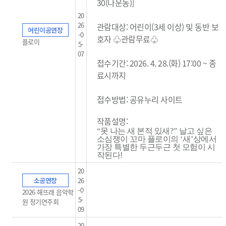
30(나운동)]
20
26
관람대상: 어린이(3세 이상) 및 동반 보
어린이공연장
-0
호자 ♧관람무료
♧
플로이
5-
07
접수기간: 2026. 4. 28.(화) 17:00 ~ 종
료시까지
접수방법: 공유누리 사이트
작품설명:
“
못 나는 새 본적 있새
?”
날고 싶은
소심쟁이 꼬마 플로이의
‘
새
’
상에서
가장 특별한 두근두근 첫 모험이 시
작된다
!
20
소공연장
26
-0
2026 해뜨래 음악학
5-
원 정기연주회
09
20