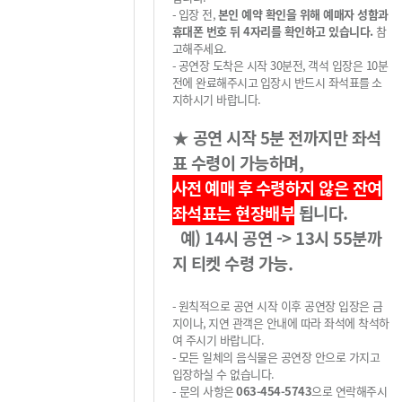
-
입장 전
,
본인 예약 확인을 위해 예매자 성함과
휴대폰 번호 뒤 4자리를 확인하고 있습니다.
참
고해주세요.
-
공연장 도착은 시작
30
분전
,
객석 입장은
10
분
전에 완료해주시고
입장시 반드시 좌석표를
소
지하시기 바랍니다
.
★
공연 시작 5
분 전까지만 좌석
표 수령이 가능하며
,
사전 예매 후
수령하지 않은 잔여
좌석표는 현장배부
됩니다
.
예) 14시 공연 -> 13시 55분까
지 티켓 수령 가능.
-
원칙적으로 공연 시작 이후 공연장 입장은 금
지이나
,
지연 관객은 안내에 따라 좌석에 착석하
여 주시기 바랍니다
.
-
모든 일체의 음식물은 공연장 안으로 가지고
입장하실 수 없습니다
.
-
문의 사항은
063-454-5743
으로 연락해주시