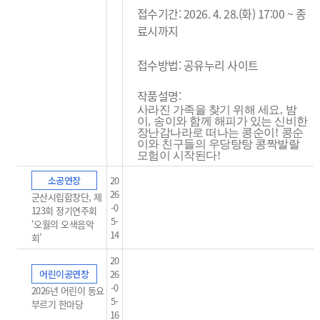
접수기간: 2026. 4. 28.(화) 17:00 ~ 종
료시까지
접수방법: 공유누리 사이트
작품설명:
사라진 가족을 찾기 위해 세요
,
밤
이
,
송이와 함께 해피가 있는 신비한
장난감나라로 떠나는 콩순이
!
콩순
이와 친구들의 우당탕탕 콩짝발랄
모험이 시작된다
!
소공연장
20
26
군산시립합창단, 제
-0
123회 정기연주회
5-
‘오월의 오색음악
14
회’
20
어린이공연장
26
-0
2026년 어린이 동요
5-
부르기 한마당
16