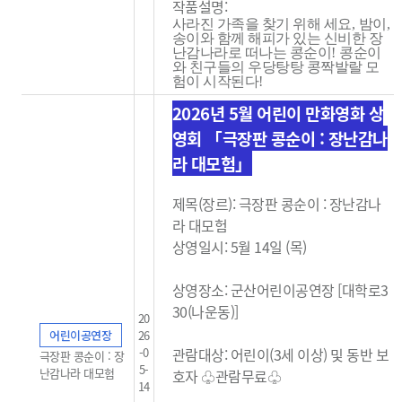
작품설명:
사라진 가족을 찾기 위해 세요
,
밤이
,
송이와 함께 해피가 있는 신비한 장
난감나라로 떠나는 콩순이
!
콩순이
와 친구들의 우당탕탕 콩짝발랄 모
험이 시작된다
!
2026년 5월 어린이 만화영화 상
영회 「극장판 콩순이 : 장난감나
라 대모험」
제목(장르): 극장판 콩순이 : 장난감나
라 대모험
상영일시: 5월 14일 (목)
상영장소: 군산어린이공연장 [대학로3
30(나운동)]
20
어린이공연장
26
-0
관람대상: 어린이(3세 이상) 및 동반 보
극장판 콩순이 : 장
5-
난감나라 대모험
호자 ♧관람무료
♧
14