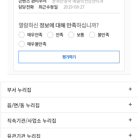
콘텐츠 관리부서
문화관광국 예술의전당관리과
담당전화
최근수정일
2019-08-27
열람하신
정보에 대해 만족
하십니까?
매우만족
만족
보통
불만족
매우불만족
부서 누리집
읍/면/동 누리집
직속기관/사업소 누리집
유관기관 누리집