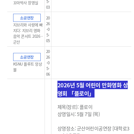
5-
꼬마박사 장영실
03
소공연장
20
26
지브리와 사랑에 빠
-0
지다: 지브리 영화
5-
음악 콘서트 2026 -
05
군산
20
소공연장
26
-0
KSNU 플루트 앙상
5-
블
06
2026년 5월 어린이 만화영화 상
영회 「플로이」
제목(장르): 플로이
상영일시: 5월 7일 (목)
상영장소: 군산어린이공연장 [대학로3