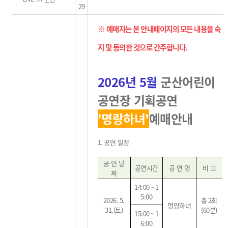
29
※ 예매자는 본 안내페이지의 모든 내용을 숙
지 및 동의한 것으로 간주합니다
.
2026
년 5
월
군산어린이
공연장 기획공연
'명랑하녀
'
예매안내
1.
공연 일정
공 연 날
공연시간
공 연 명
비 고
짜
14:00 ~ 1
5:00
2026. 5.
총
2
회
명랑하녀
31.(
토
)
(60
분
)
15:00 ~ 1
6:00