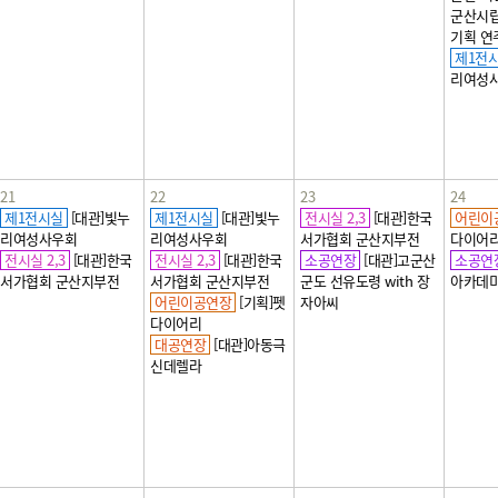
군산시립
기획 연주
제1전
리여성
21
22
23
24
제1전시실
[대관]빛누
제1전시실
[대관]빛누
전시실 2,3
[대관]한국
어린이
리여성사우회
리여성사우회
서가협회 군산지부전
다이어
전시실 2,3
[대관]한국
전시실 2,3
[대관]한국
소공연장
[대관]고군산
소공연
서가협회 군산지부전
서가협회 군산지부전
군도 선유도령 with 장
아카데
어린이공연장
[기획]펫
자아씨
다이어리
대공연장
[대관]아동극
신데렐라