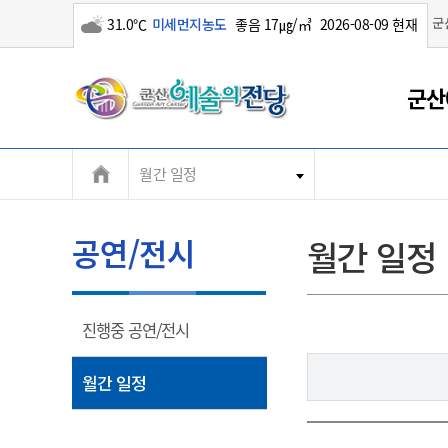
군
31.0℃
미세먼지농도
좋음 17㎍/㎥
2026-08-09 현재
구름많음
군
군산
산
월간 일정
시
공연/전시
월간 일정
열
진행중 공연/전시
림
열
월간 일정
림