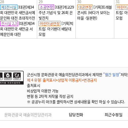
28
29
30
31
제1전시실
[대관]제34
소공연장
[대관]개교29
대공연장
[기획]트래블
어린이
회 대한민국 새만금서예
주년 기념식 및 26회 은
콘서트 (바다가 보이는
트립: 
문인화 대전 초대작가전
빛잔치
마을 -일본편)
모험
전시실 2,3
[대관]제34
어린이공연장
[기획]빅
회 대한민국 새만금 서
트립: 아기팬더 배달대
예문인화 대전
모험
군산시청 문화관광국 예술의전당관리과에서 제작한
"월간 일정"
저작
제 4 유형: 출처표시+상업적 이용금지+변경금지
출처표시
비상업적 이용만 가능
변형 등 2차적 저작물 작성 금지
※ 공공누리 마크를 클릭하시면 상세내용을 확인 하실 수 있습니다.
문화관광국 예술의전당관리과
담당전화
최근수정일