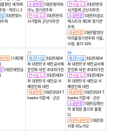
합창단 제78회
소공연장
[대관]청아피
전시실 2,3
[대관]한국
회 - 하모니 2
아노 정기연주회
서가협회 군산지부전
시실
[대관]빛누
전시실 2,3
[대관]한국
소공연장
[대관]이음오
사우회
서가협회 군산지부전
케스트라 제2회 정기연
주회
대공연장
[대관]합창단
아리울정기연주회 가을,
사랑, 꽃이 되어
25
26
공연장
[기획]펫
제1전시실
[대관]제34
제1전시실
[대관]제34
리
회 대한민국 새만금서예
회 대한민국 새만금서예
장
[대관]새만금
문인화 대전 초대작가전
문인화 대전 초대작가전
미
전시실 2,3
[대관]제34
전시실 2,3
[대관]제34
회 대한민국 새만금 서
회 대한민국 새만금 서
예문인화 대전
예문인화 대전
대공연장
[대관]2024 T
대공연장
[대관]2024 T
heatre 이문세 - 군산
heatre 이문세 - 군산
소공연장
[대관]김명신
의 꽃정원 춤으로 물들
다
어린이공연장
[대관]뮤
지컬 피노키오