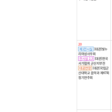
20
제1전시실
[대관]빛누
리여성사우회
전시실 2,3
[대관]한국
서가협회 군산지부전
대공연장
[대관]국립군
산대학교 음악과 제47회
정기연주회