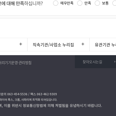
에 대해 만족
하십니까?
매우만족
만족
보통
직속기관/사업소 누리집
유관기관 누
찾아오시는길
처리기기운영·관리방침
문의 063-454-5536 / 팩스 063-462-9309
 파이어 폭스, 크롬, 사파리에 최적화 되어있습니다.
며, 이를 위반시 정보통신망법에 의해 처벌됨을 유념하시기 바랍니다.