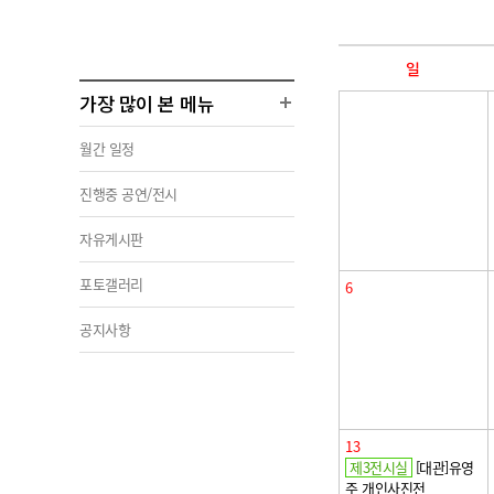
일
가장 많이 본 메뉴
월간 일정
진행중 공연/전시
자유게시판
포토갤러리
6
공지사항
13
제3전시실
[대관]유영
주 개인사진전