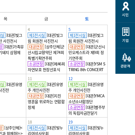
시민
목
금
토
4
5
시실
[대관]빛그
제1전시실
[대관]빛그
제1전시실
[대관]빛그
기업
전 사진전시
림 회원전 사진전시
림 회원전 사진전시
장
[대관]가족뮤
대공연장
[상주단체]군
대공연장
[대관]군산시
기돼지 삼형제
산시립교향악단 제74회
민오케스트라 제9회 정
특별기획연주회
기연주회
소공연장
[대관]제46회
소공연장
[대관]YSM S
관광객
자연보호 헌장선포식
TRING 8th CONCERT
11
12
시실
[대관]유영
제3전시실
[대관]유영
제3전시실
[대관]유영
사진전
주 개인사진전
주 개인사진전
대공연장
[대관]지친
대공연장
[대관]YMCA
영혼을 위로하는 연합합
소년소녀합창단
창제
소공연장
[대관]별주부
의 독립자금전달기
18
19
장
[상주단체]<
제1전시실
[대관]빛누
제1전시실
[대관]빛누
민과 함께하는>
리여성사우회
리여성사우회