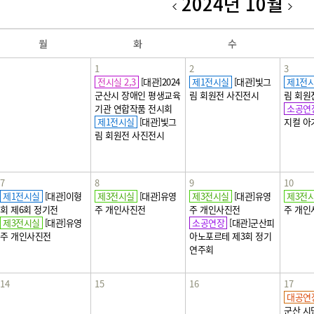
2024년 10월
월
화
수
1
2
3
전시실 2,3
[대관]2024
제1전시실
[대관]빛그
제1전
군산시 장애인 평생교육
림 회원전 사진전시
림 회원
기관 연합작품 전시회
소공연
제1전시실
[대관]빛그
지컬 아
림 회원전 사진전시
7
8
9
10
제1전시실
[대관]이형
제3전시실
[대관]유영
제3전시실
[대관]유영
제3전
회 제6회 정기전
주 개인사진전
주 개인사진전
주 개인
제3전시실
[대관]유영
소공연장
[대관]군산피
주 개인사진전
아노포르테 제3회 정기
연주회
14
15
16
17
대공연
군산 시