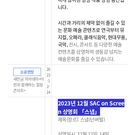
니다.
시간과 거리의 제약 없이 즐길 수 있
는 문화 예술 콘텐츠로 연극부터 뮤
지컬, 오페라, 클래식음악, 현대무용,
국악,
전시, 콘서트 등 다양한 예술
컨텐츠를 상영하여 생동감
넘치는
예술문화를 즐길 수 있습니다.
20
소공연장
23
새만금 아카데미<이
-1
한과 함께하는 힐링
2-
콘서트>
14
2023년 12월 SAC on Scree
n 상영회 「스냅」
제목(장르): 스냅(넌버벌)
상영일시: 12월 12일, 14일