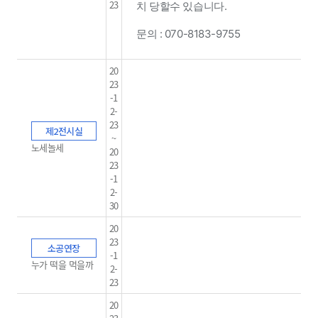
23
치 당할수 있습니다. ​
문의 : 070-8183-9755
20
23
-1
2-
23
제2전시실
~
노세놀세
20
23
-1
2-
30
20
23
소공연장
-1
누가 떡을 먹을까
2-
23
20