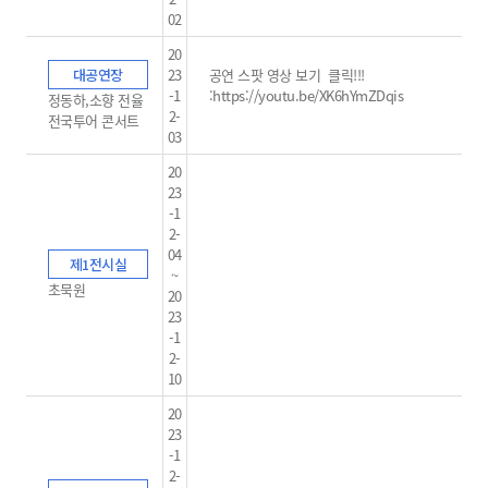
02
20
대공연장
23
공연 스팟 영상 보기 클릭!!!
-1
:
https://youtu.be/XK6hYmZDqis
정동하,소향 전율
2-
전국투어 콘서트
03
20
23
-1
2-
04
제1전시실
~
초묵원
20
23
-1
2-
10
20
23
-1
2-