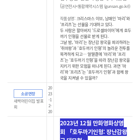
(
공연전시<통합예약시스템 (gunsan.go.kr)
)
작품설명:
크리스마스 이브, 남매인 ‘마리’와
‘프리츠’는 선물을 기대하고 있다.
두 사람은 할아버지 ‘드로셀마이어’에게 호두
까기 인형을 선물로 받게 된다.
그날 밤, ‘마리’는 장난감 왕국을 파괴하려는
‘쥐마왕’과 ‘호두까기 인형’의 놀라운 전투를
목격하게 되고… 얼떨결에 ‘마리’와 ‘프리
츠’는 ‘호두까기 인형’을 따라 장난감 왕국을
지키기 위한 모험을 떠나게 된다. 과연 ‘마
리’와 ‘프리츠’는 ‘호두까기 인형’과 함께 왕
국을 지켜낼 수 있을까?
20
소공연장
23
-1
새싹어린이집 발표
2-
회
20
2023년 12월 만화영화상영
회
「호두까기인형: 장난감왕