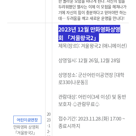
한 놀라운 모험을 떠나게 된다. 자신의 힘을
두려워했던 엘사는 이제 이 모험을 헤쳐나가
기에 자신의 힘이 충분하다고 믿어야만 하는
데… 두려움을 깨고 새로운 운명을 만나다!
2023년 12월 만화영화상영
회
「겨울왕국2」
제목(장르):
겨울왕국2 (
애니메이션)
상영일시: 12월 26일, 12월 28일
상영장소: 군산어린이공연장 [대학
로330(나운동)]
관람대상: 어린이(3세 이상) 및 동반
보호자 ♧관람무료
♧
20
접수기간: 2023.11.28.(화) 17:00 ~
어린이공연장
23
종료시까지
-1
만화영화 상영회
2-
「겨울왕국2」