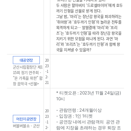
두 사람은 할아버지 ‘드로셀마이어’에게 호두
까기 인형을 선물로 받게 된다.
그날 밤, ‘마리’는 장난감 왕국을 파괴하려는
‘쥐마왕’과 ‘호두까기 인형’의 놀라운 전투를
목격하게 되고… 얼떨결에 ‘마리’와 ‘프리
츠’는 ‘호두까기 인형’을 따라 장난감 왕국을
지키기 위한 모험을 떠나게 된다. 과연 ‘마
리’와 ‘프리츠’는 ‘호두까기 인형’과 함께 왕
국을 지켜낼 수 있을까?
대공연장
20
23
군산시립합창단 제1
-1
15회 정기 연주회 -
2-
"온 가족을 위한" 합
21
창 음악극 <선물>
* 티켓오픈 : 2023년 11월 24일(금)
10시
- 관람연령 : 24개월이상
20
- 입장권 : 1인 1티켓
23
어린이공연장
-1
- 공연장 내에서 관람객의 공연 관
버블버블쇼 - 군산
2-
람에 지장을 초래하는 경우 퇴장 조