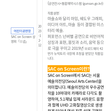
(
공연전시<통합예약시스템 (gunsan.go.kr)
)
작품설명:
마술쇼와 달리 마임, 쉐도우 그래피,
미디어 아트, 마술 등이 결합된 미스
20
터리 예술.
어린이공연장
23
-1
퍼포먼스 넌버별 공연으로 비언어적
SAC on Screen 상
2-
영회「스냅」
상징과 표현, 몸짓과 소리, 음악 등으
12
로 극을 꾸미고 2019년
브로드웨이 42
번가 뉴빅토리 극장에 초청을 받았던
작품입
니다.
SAC on Screen이란?
SAC on Screen에서 SAC는 서울
예술의전당(Seoul Arts Center)을
의미합니다. 예술의전당의 우수공연
작을 10여대의 카메라로 다각도 촬
영하여, 5.1채널 입체 서라운드 음향
과 함께 UHD 고화질영상으로 생생
하게 담아낸 영상 작품 상영 공연입