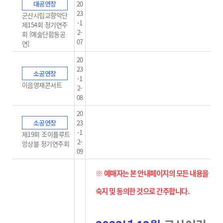
대공연장
20
23
군산시립교향악단
-1
제154회 정기연주
2-
회 [예술단합동공
07
연]
20
23
소공연장
-1
이음영재콘서트
2-
08
20
소공연장
23
-1
제19회 조이플루트
2-
앙상블 정기연주회
09
※ 예매자는 본 안내페이지의 모든 내용을
숙지 및 동의한 것으로 간주합니다
.