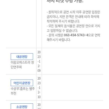
까지 티켓 수령 가능.
-
원칙적으로 공연 시작 이후 공연장 입장은
금지이나
,
지연 관객은 안내에 따라 좌석에
착석하여 주시기 바랍니다
.
-
모든 일체의 음식물은 공연장 안으로 가지
고 입장하실 수 없습니다
.
-
문의 사항은
063-454-5743~4
으로 연락
해주시기 바랍니다
.
20
대공연장
23
-1
이음오케스트라 창
2-
단연주회
09
20
어린이공연장
23
-1
수궁무:춤추는 별주
2-
부전
10
20
소공연장