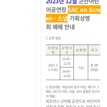
2023
년 12
월
군산어린
이공연장
SAC on Scre
en - 스냅
기획상영
회
예매 안내
1. 상영
일정
상 영 날
상 영 시
상 영 명
비 고
짜
간
11:00 ~
11:55
2023. 1
총
2
회
스냅
2. 9.(
토
)
(55
분
)
14:00 ~
14:55
2.
공연내용
:
마술쇼와 달리 마임, 쉐도우 그
래피, 미디어 아트, 마술 등이 결합된 미스터
리 예술.
퍼포먼스 넌버벌 공연으로 비언어적
상징과 표현, 몸짓과 소리, 음악 등으