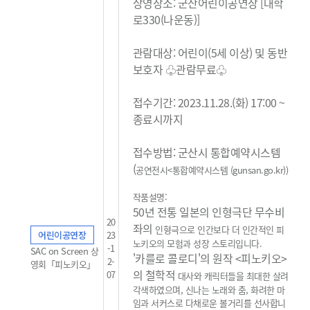
상영장소: 군산어린이공연장 [대학
로330(나운동)]
관람대상: 어린이(5세 이상) 및 동반
보호자 ♧관람무료
♧
접수기간: 2023.11.28.(화) 17:00 ~
종료시까지
접수방법: 군산시 통합예약시스템
(
공연전시<통합예약시스템 (gunsan.go.kr)
)
작품설명:
50년 전통 일본의 인형극단 무수비
20
좌의
인형극으로 인간보다 더 인간적인 피
어린이공연장
23
노키오의 모험과 성장 스토리입니다.
-1
SAC on Screen 상
'카를로 콜로디'의 원작 <피노키오>
2-
영회「피노키오」
의 철학적
07
대사와 캐릭터들을 최대한 살려
각색하였으며, 신나는 노래와 춤, 화려한 마
임과 서커스로
다채로운 볼거리를 선사합니