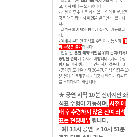
-
하나의
ID
당
최대 4
매
까지 예매할 수 있
고
,
중복 예매는 불가
합니다
.
-
신청 이후 취소를 하지 않고 임의로 불참할
경우
다
음 접수 시
제한
을 받으실 수 있습니
다
.
-
좌석표에
기재된 번호
에 착석이 가능합니
다
.
-
예매자 본인만 좌석표 수령이 가능하며,
대
리 수령은 불가
합니다
.
-
입장 전
,
본인 예약 확인을 위해 문자(카톡)
증빙을 준비
해 주시기 바랍니다
.
(
대리 수령
방지를 위해 캡쳐본은 인정하지 않습니다
.)
-
공연장 도착은 시작
30
분전
,
객석 입장은
10
분 전에 완료해주시고
입장시 반드시 좌석표
를
소지하시기 바랍니다
.
★
공연 시작
10
분 전까지만 좌
석표 수령이 가능하며
,
사전 예
매 후
수령하지 않은 잔여 좌석
표는 현장배부
됩니다
.
예) 11시 공연 -> 10시 51분