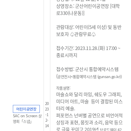
상영장소: 군산어린이공연장 [대학
로330(나운동)]
관람대상: 어린이(5세 이상) 및 동반
보호자 ♧관람무료
♧
접수기간: 2023.11.28.(화) 17:00 ~
종료시까지
접수방법: 군산시 통합예약시스템
(
공연전시<통합예약시스템 (gunsan.go.kr)
)
작품설명:
마술쇼와 달리 마임, 쉐도우 그래피,
미디어 아트, 마술 등이 결합된 미스
20
터리 예술.
어린이공연장
23
-1
퍼포먼스 넌버별 공연으로 비언어적
SAC on Screen 상
2-
영회「스냅」
상징과 표현, 몸짓과 소리, 음악 등으
14
로 극을 꾸미고 2019년
브로드웨이 42