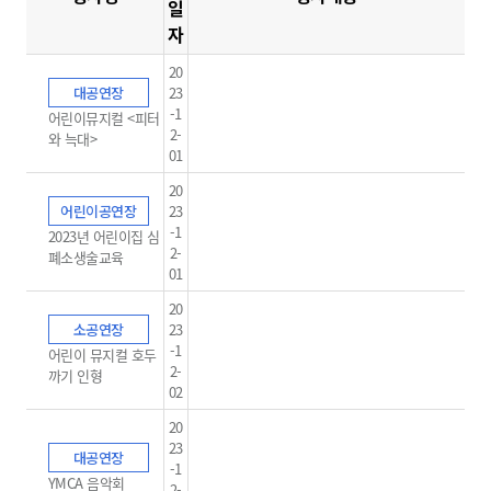
일
자
20
대공연장
23
-1
어린이뮤지컬 <피터
2-
와 늑대>
01
20
어린이공연장
23
-1
2023년 어린이집 심
2-
폐소생술교육
01
20
소공연장
23
-1
어린이 뮤지컬 호두
2-
까기 인형
02
20
23
대공연장
-1
YMCA 음악회
2-