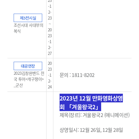
23
-1
2-
제3전시실
23
~
조선시대 사대부의
20
복식
23
-1
2-
27
20
대공연장
23
2023김창완밴드 전
문의 : 1811-8202
-1
국 투어<개구쟁이>
2-
_군산
24
2023년 12월 만화영화상영
회
「겨울왕국2」
제목(장르):
겨울왕국2 (
애니메이션)
상영일시: 12월 26일, 12월 28일