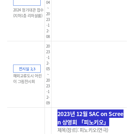
04
~
2024 정기대관 접수
20
(지하1층 리허설룸)
23
-1
2-
08
20
23
-1
2-
전시실 2,3
05
~
해외교류도시 어린
20
이 그림전시회
23
-1
2-
09
2023년 12월 SAC on Scree
n 상영회 「피노키오」
제목(장르): 피노키오(연극)