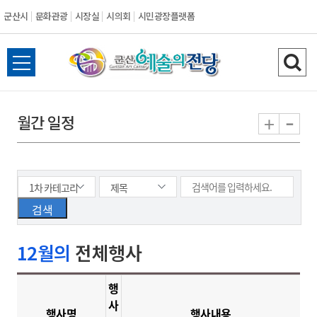
군산시
문화관광
시장실
시의회
시민광장플랫폼
군
전
검
산
체
색
메
하
-
+
월간 일정
시
뉴
기
열
기
12월의
전체행사
행
사
행사명
행사내용