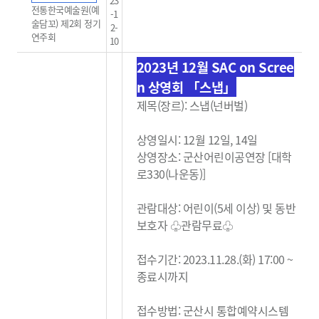
23
전통한국예술원(예
-1
술담꼬) 제2회 정기
2-
연주회
10
2023년 12월 SAC on Scree
n 상영회 「스냅」
제목(장르): 스냅(넌버벌)
상영일시: 12월 12일, 14일
상영장소: 군산어린이공연장 [대학
로330(나운동)]
관람대상: 어린이(5세 이상) 및 동반
보호자 ♧관람무료
♧
접수기간: 2023.11.28.(화) 17:00 ~
종료시까지
접수방법: 군산시 통합예약시스템