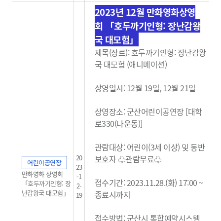
2023년 12월 만화영화상영
회
「호두까기인형: 장난감왕
국 대모험」
제목(장르):
호두까기인형: 장난감왕
국 대모험 (
애니메이션)
상영일시: 12월 19일, 12월 21일
상영장소: 군산어린이공연장 [대학
로330(나운동)]
관람대상: 어린이(3세 이상) 및 동반
20
보호자 ♧관람무료
♧
어린이공연장
23
만화영화 상영회
-1
접수기간: 2023.11.28.(화) 17:00 ~
「호두까기인형: 장
2-
난감왕국 대모험」
종료시까지
19
접수방법: 군산시 통합예약시스템