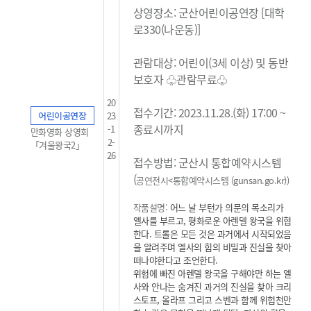
상영장소: 군산어린이공연장 [대학
로330(나운동)]
관람대상: 어린이(3세 이상) 및 동반
보호자 ♧관람무료
♧
20
접수기간: 2023.11.28.(화) 17:00 ~
어린이공연장
23
종료시까지
-1
만화영화 상영회
2-
「겨울왕국2」
26
접수방법: 군산시 통합예약시스템
(
공연전시<통합예약시스템 (gunsan.go.kr)
)
작품설명:
어느 날 부턴가 의문의 목소리가
엘사를 부르고, 평화로운 아렌델 왕국을 위협
한다. 트롤은 모든 것은 과거에서 시작되었음
을 알려주며 엘사의 힘의 비밀과 진실을 찾아
떠나야한다고 조언한다.
위험에 빠진 아렌델 왕국을 구해야만 하는 엘
사와 안나는 숨겨진 과거의 진실을 찾아 크리
스토프, 올라프 그리고 스벤과 함께 위험천만