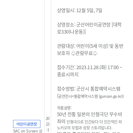
상영일시: 12월 5일, 7일
상영장소: 군산어린이공연장 [대학
로330(나운동)]
관람대상: 어린이(5세 이상) 및 동반
보호자 ♧관람무료
♧
접수기간: 2023.11.28.(화) 17:00 ~
종료시까지
접수방법: 군산시 통합예약시스템
(
공연전시<통합예약시스템 (gunsan.go.kr)
)
작품설명:
50년 전통 일본의 인형극단 무수비
20
좌의
인형극으로 인간보다 더 인간적인 피
어린이공연장
23
노키오의 모험과 성장 스토리입니다.
-1
SAC on Screen 상