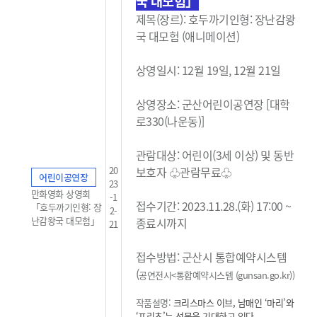
국 대모험」
제목(장르):
호두까기인형: 장난감왕
국 대모험 (
애니메이션)
상영일시: 12월 19일, 12월 21일
상영장소: 군산어린이공연장 [대학
로330(나운동)]
관람대상: 어린이(3세 이상) 및 동반
20
보호자 ♧관람무료
♧
어린이공연장
23
만화영화 상영회
-1
접수기간: 2023.11.28.(화) 17:00 ~
「호두까기인형: 장
2-
난감왕국 대모험」
종료시까지
21
접수방법: 군산시 통합예약시스템
(
공연전시<통합예약시스템 (gunsan.go.kr)
)
작품설명:
크리스마스 이브, 남매인 ‘마리’와
‘프리츠’는 선물을 기대하고 있다.