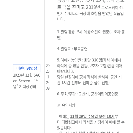
로 극을 꾸미고 2019년
브로드웨이 42
번가 뉴빅토리 극장에 초청을 받았던
작품입
니다.
3.
관람대상
: 5
세 이상
어린이 권장
(
보호자 동
반
)
4.
관람료
:
무료공연
5.
예매가능인원
:
회당 32
0
명
(
좌석 예매시
20
좌석에 총 앉을 인원
(
보호자 포함
)
만큼 예매
어린이공연장
23
바랍니다
.
),
2023년 12월 SAC
-1
당일 현장예매
(
공석
좌석에
한하여, 공연 시
on Screen - "스
2-
간 1시간 전부터 선착순 접수 진행
)
냅" 기획상영회
09
6.
주최
/
주관
:
군산시, 군산어린이공연장
※
유의사항
-
예매는
11
월 29
일 수요일 오전
10
시
부
터
티켓링크
에서 좌석을 지정하여 예매 할 수
있습니다
.