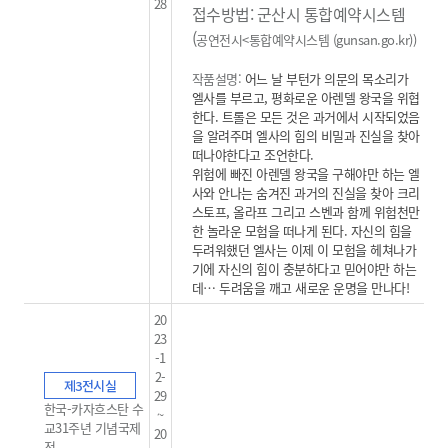
28
접수방법: 군산시 통합예약시스템
(
공연전시<통합예약시스템 (gunsan.go.kr)
)
작품설명:
어느 날 부턴가 의문의 목소리가
엘사를 부르고, 평화로운 아렌델 왕국을 위협
한다. 트롤은 모든 것은 과거에서 시작되었음
을 알려주며 엘사의 힘의 비밀과 진실을 찾아
떠나야한다고 조언한다.
위험에 빠진 아렌델 왕국을 구해야만 하는 엘
사와 안나는 숨겨진 과거의 진실을 찾아 크리
스토프, 올라프 그리고 스벤과 함께 위험천만
한 놀라운 모험을 떠나게 된다. 자신의 힘을
두려워했던 엘사는 이제 이 모험을 헤쳐나가
기에 자신의 힘이 충분하다고 믿어야만 하는
데… 두려움을 깨고 새로운 운명을 만나다!
20
23
-1
2-
제3전시실
29
한국-카자흐스탄 수
~
교31주년 기념국제
20
전