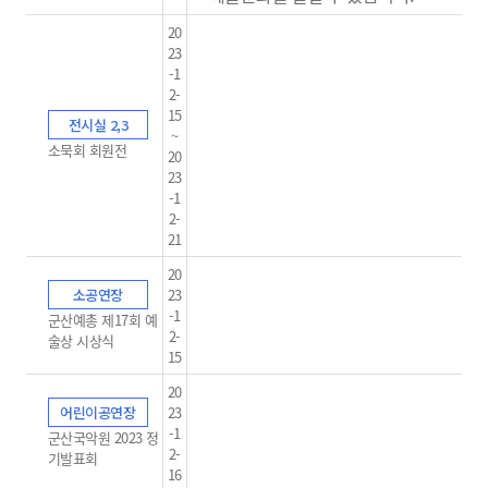
20
23
-1
2-
15
전시실 2,3
~
소묵회 회원전
20
23
-1
2-
21
20
소공연장
23
-1
군산예총 제17회 예
2-
술상 시상식
15
20
어린이공연장
23
-1
군산국악원 2023 정
2-
기발표회
16