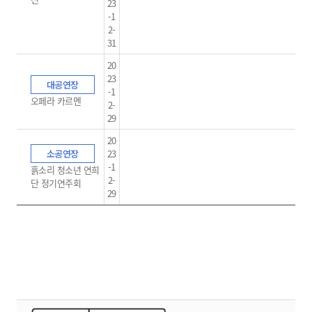
23
-1
2-
31
20
23
대공연장
-1
오페라 카르멘
2-
29
20
소공연장
23
-1
흙소리 청소년 연희
2-
단 정기연주회
29