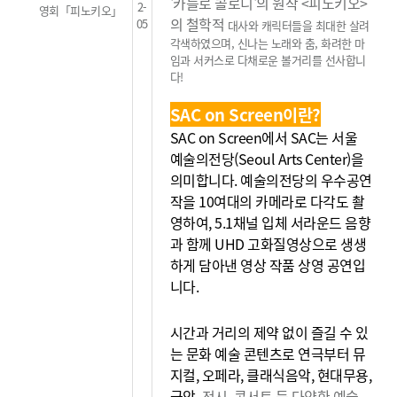
'카를로 콜로디'의 원작 <피노키오>
2-
영회「피노키오」
의 철학적
05
대사와 캐릭터들을 최대한 살려
각색하였으며, 신나는 노래와 춤, 화려한 마
임과 서커스로
다채로운 볼거리를 선사합니
다!
SAC on Screen이란?
SAC on Screen에서 SAC는 서울
예술의전당(Seoul Arts Center)을
의미합니다. 예술의전당의 우수공연
작을 10여대의 카메라로 다각도 촬
영하여, 5.1채널 입체 서라운드 음향
과 함께 UHD 고화질영상으로 생생
하게 담아낸 영상 작품 상영 공연입
니다.
시간과 거리의 제약 없이 즐길 수 있
는 문화 예술 콘텐츠로 연극부터 뮤
지컬, 오페라, 클래식음악, 현대무용,
국악,
전시, 콘서트 등 다양한 예술