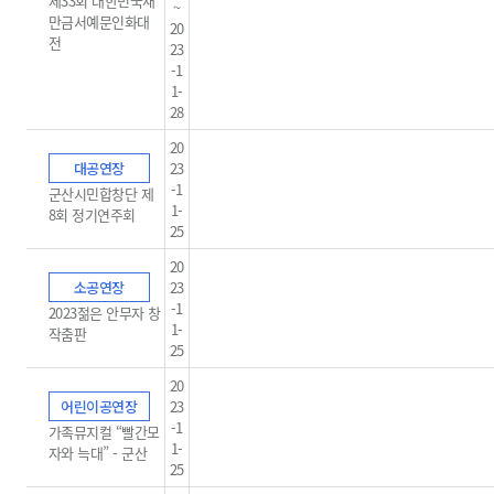
제33회 대한민국새
~
만금서예문인화대
20
전
23
-1
1-
28
20
대공연장
23
-1
군산시민합창단 제
1-
8회 정기연주회
25
20
소공연장
23
-1
2023젊은 안무자 창
1-
작춤판
25
20
어린이공연장
23
-1
가족뮤지컬 “빨간모
1-
자와 늑대” - 군산
25