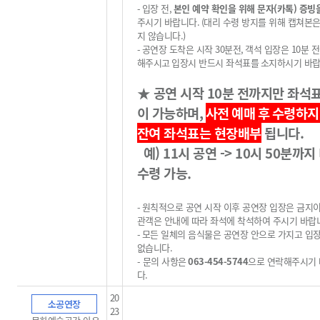
-
입장 전
,
본인 예약 확인을 위해 문자(카톡) 증빙
주시기 바랍니다
.
(
대리 수령 방지를 위해 캡쳐본
지 않습니다
.)
-
공연장 도착은 시작
30
분전
,
객석 입장은
10
분 
해주시고
입장시 반드시 좌석표를
소지하시기 바
★
공연 시작
10
분 전까지만 좌석
이 가능하며
,
사전 예매 후
수령하지
잔여 좌석표는 현장배부
됩니다
.
예) 11시 공연 -> 10시 50분까지
수령 가능.
-
원칙적으로 공연 시작 이후 공연장 입장은 금지
관객은 안내에 따라 좌석에 착석하여 주시기 바랍
-
모든 일체의 음식물은 공연장 안으로 가지고 입
없습니다
.
-
문의 사항은
063-454-5744
으로 연락해주시기
다
.
20
소공연장
23