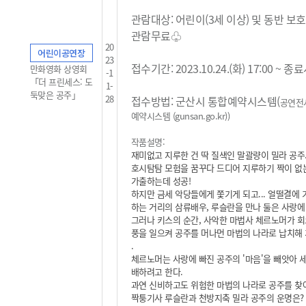
관람대상: 어린이(3세 이상) 및 동반 보
관람무료
♧
20
어린이공연장
23
접수기간: 2023.10.24.(화) 17:00 ~ 
만화영화 상영회
-1
「더 프린세스: 도
1-
둑맞은 공주」
28
접수방법: 군산시 통합예약시스템(
공연전
예약시스템 (gunsan.go.kr)
)
작품설명:
재미없고 지루한 건 딱 질색인 말괄량이 밀라 공주
호시탐탐 모험을 꿈꾸다 드디어 지루하기 짝이 없
가출하는데 성공!
하지만 금세 악당들에게 쫓기게 되고... 얼떨결에 
하는 거리의 삼류배우, 루슬란을 만나 둘은 사랑에
그러나 키스의 순간, 사악한 마법사 체르노머가 회
풍을 일으켜 공주를 머나먼 마법의 나라로 납치해 가
.
체르노머는 사랑에 빠진 공주의 '마음'을 빼앗아 
배하려고 한다.
과연 신비하고도 위험한 마법의 나라로 공주를 찾
짝퉁기사 루슬란과 천방지축 밀라 공주의 운명은?