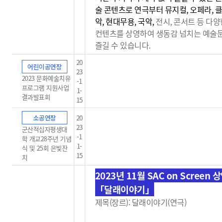
술 콘텐츠로 연극부터 뮤지컬, 오페라, 
악, 현대무용, 국악,
전시, 콘서트 등 다양
컨텐츠를 상영하여 생동감
넘치는 예술
즐길 수 있습니다.
20
어린이공연장
23
2023 문화예술치유
-1
프로그램 지원사업
1-
결과발표회
15
소공연장
20
23
군산적십자평생대
-1
학 개교28주년 기념
1-
식 및 25회 은빛잔
15
치
2023년 11월 SAC on Screen 
「달래이야기」
제목(장르): 달래이야기(연극)