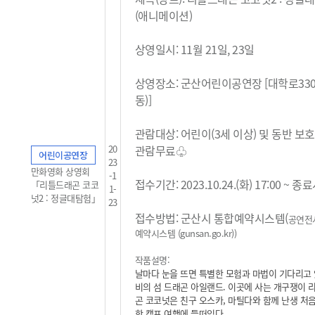
(애니메이션)
상영일시: 11월 21일, 23일
상영장소: 군산어린이공연장 [대학로33
동)]
관람대상: 어린이(3세 이상) 및 동반 보
20
관람무료
♧
어린이공연장
23
만화영화 상영회
-1
접수기간: 2023.10.24.(화) 17:00 ~ 
「리틀드래곤 코코
1-
넛2 : 정글대탐험」
23
접수방법: 군산시 통합예약시스템(
공연전
예약시스템 (gunsan.go.kr)
)
작품설명:
날마다 눈을 뜨면 특별한 모험과 마법이 기다리고 
비의 섬 드래곤 아일랜드. 이곳에 사는 개구쟁이 
곤 코코넛은 친구 오스카, 마틸다와 함께 난생 처음
학 캠프 여행에 들떠있다.