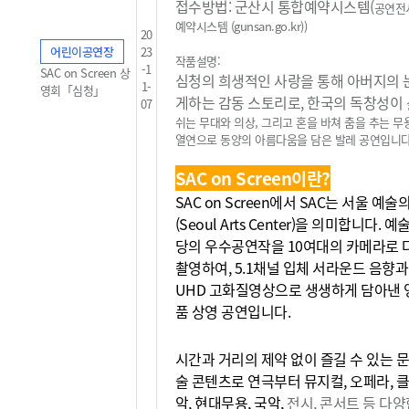
접수방법: 군산시 통합예약시스템(
공연전
예약시스템 (gunsan.go.kr)
)
20
어린이공연장
23
작품설명:
-1
SAC on Screen 상
심청의 희생적인 사랑을 통해 아버지의 
1-
영회「심청」
게하는 감동 스토리로, 한국의 독창성이
07
쉬는 무대와 의상, 그리고 혼을 바쳐 춤을 추는 
열연으로 동양의
아름다움을 담은 발레 공연입니다
SAC on Screen이란?
SAC on Screen에서 SAC는 서울 예
(Seoul Arts Center)을 의미합니다. 
당의 우수공연작을 10여대의 카메라로 
촬영하여, 5.1채널 입체 서라운드 음향과
UHD 고화질영상으로 생생하게 담아낸 
품 상영 공연입니다.
시간과 거리의 제약 없이 즐길 수 있는 문
술 콘텐츠로 연극부터 뮤지컬, 오페라, 
악, 현대무용, 국악,
전시, 콘서트 등 다양