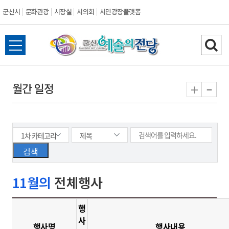
군산시
문화관광
시장실
시의회
시민광장플랫폼
군
전
검
산
체
색
메
하
-
+
월간 일정
시
뉴
기
열
기
11월의
전체행사
행
사
행사명
행사내용