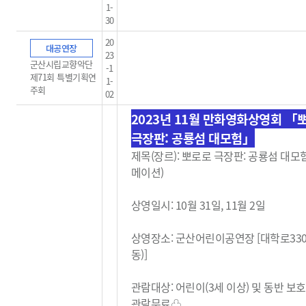
1-
30
20
대공연장
23
군산시립교향악단
-1
제71회 특별기획연
1-
주회
02
2023년 11월 만화영화상영회
「
극장판: 공룡섬 대모험」
제목(장르):
뽀로로 극장판: 공룡섬 대모험
메이션)
상영일시: 10월 31일, 11월 2일
상영장소: 군산어린이공연장 [대학로33
동)]
관람대상: 어린이(3세 이상) 및 동반 보
관람무료
♧