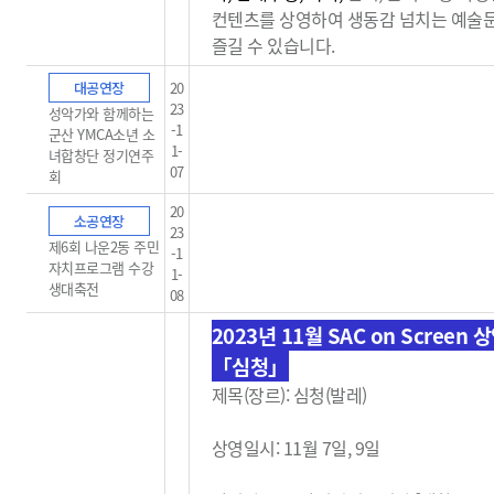
컨텐츠를 상영하여 생동감
넘치는 예술
즐길 수 있습니다.
대공연장
20
23
성악가와 함께하는
-1
군산 YMCA소년 소
1-
녀합창단 정기연주
07
회
20
소공연장
23
제6회 나운2동 주민
-1
자치프로그램 수강
1-
생대축전
08
2023년 11월 SAC on Screen 
「심청」
제목(장르): 심청(발레)
상영일시: 11월 7일, 9일