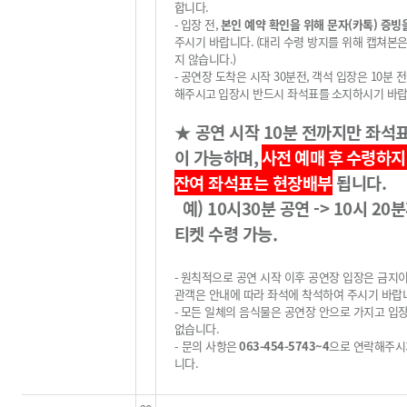
합니다
.
-
입장 전
,
본인 예약 확인을 위해 문자(카톡) 증빙
주시기 바랍니다
.
(
대리 수령 방지를 위해 캡쳐본
지 않습니다
.)
-
공연장 도착은 시작
30
분전
,
객석 입장은
10
분 
해주시고
입장시 반드시 좌석표를
소지하시기 바
★
공연 시작
10
분 전까지만 좌석
이 가능하며
,
사전 예매 후
수령하지
잔여 좌석표는 현장배부
됩니다
.
예) 10시30분 공연 -> 10시 20
티켓 수령 가능.
-
원칙적으로 공연 시작 이후 공연장 입장은 금지
관객은 안내에 따라 좌석에 착석하여 주시기 바랍
-
모든 일체의 음식물은 공연장 안으로 가지고 입
없습니다
.
-
문의 사항은
063-454-5743~4
으로 연락해주시
니다
.