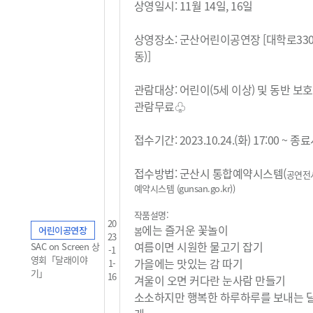
상영일시: 11월 14일, 16일
상영장소: 군산어린이공연장 [대학로33
동)]
관람대상: 어린이(5세 이상) 및 동반 보
관람무료
♧
접수기간: 2023.10.24.(화) 17:00 ~ 
접수방법: 군산시 통합예약시스템(
공연전
예약시스템 (gunsan.go.kr)
)
작품설명:
20
에는 즐거운 꽃놀이
어린이공연장
봄
23
여름이면 시원한 물고기 잡기
SAC on Screen 상
-1
영회「달래이야
가을에는 맛있는 감 따기
1-
기」
16
겨울이 오면 커다란 눈사람 만들기
소소하지만 행복한 하루하루를 보내는 