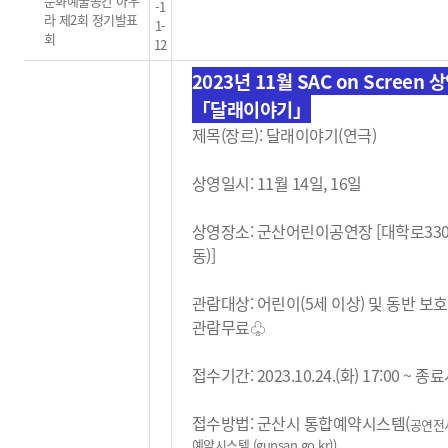
문화예술공간 아우
-1
라 제2회 정기발표
1-
회
12
2023년 11월 SAC on Screen 
「달래이야기」
제목(장르): 달래이야기(연극)
상영일시: 11월 14일, 16일
상영장소: 군산어린이공연장 [대학로33
동)]
관람대상: 어린이(5세 이상) 및 동반 보
관람무료
♧
접수기간: 2023.10.24.(화) 17:00 ~ 
접수방법: 군산시 통합예약시스템(
공연전
예약시스템 (gunsan.go.kr)
)