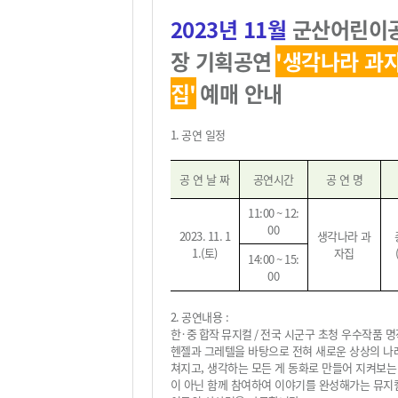
2023
년 11
월
군산어린이
장 기획공연
'
생각나라 과
집
'
예매 안내
1.
공연 일정
공 연 날 짜
공연시간
공 연 명
11:00 ~ 12:
00
2023. 11. 1
생각나라 과
1.(
토
)
자집
14:00 ~ 15:
00
2.
공연내용
:
한·중 합작 뮤지컬 /
전국 시군구 초청 우수작품 
헨젤과 그레텔을 바탕으로 전혀 새로운 상상의 나
쳐지고, 생각하는 모든 게 동화로 만들어 지켜보는
이 아닌 함께 참여하여 이야기를 완성해가는 뮤지