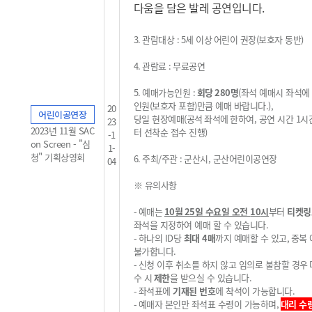
다움을 담은 발레 공연입니다.
3.
관람대상
: 5
세 이상
어린이 권장
(
보호자 동반
)
4.
관람료
:
무료공연
5.
예매가능인원
:
회당
28
0
명
(
좌석 예매시 좌석에
인원
(
보호자 포함
)
만큼 예매 바랍니다
.
),
20
어린이공연장
당일 현장예매
(
공석
좌석에
한하여, 공연 시간 1시
23
2023년 11월 SAC
터 선착순 접수 진행
)
-1
on Screen - "심
1-
청" 기획상영회
6.
주최
/
주관
:
군산시, 군산어린이공연장
04
※
유의사항
-
예매는
10
월 25
일 수요일 오전
10
시
부터
티켓링
좌석을 지정하여 예매 할 수 있습니다
.
-
하나의
ID
당
최대 4
매
까지 예매할 수 있고
,
중복
불가
합니다
.
-
신청 이후 취소를 하지 않고 임의로 불참할 경우
수 시
제한
을 받으실 수 있습니다
.
-
좌석표에
기재된 번호
에 착석이 가능합니다
.
-
예매자 본인만 좌석표 수령이 가능하며,
대리 수