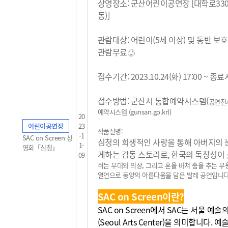
상영장소: 군산어린이공연장 [대학로33
동)]
관람대상: 어린이(5세 이상) 및 동반 보
관람무료
♧
접수기간: 2023.10.24(화) 17:00 ~ 
접수방법: 군산시 통합예약시스템(
공연전
예약시스템 (gunsan.go.kr)
)
20
어린이공연장
23
작품설명:
-1
SAC on Screen 상
심청의 희생적인 사랑을 통해 아버지의 
1-
영회「심청」
게하는 감동 스토리로, 한국의 독창성이
09
쉬는 무대와 의상, 그리고 혼을 바쳐 춤을 추는 
열연으로 동양의
아름다움을 담은 발레 공연입니다
SAC on Screen이란?
SAC on Screen에서 SAC는 서울 예
(Seoul Arts Center)을 의미합니다. 