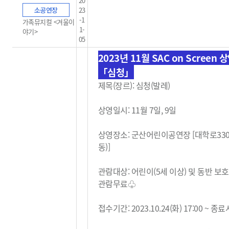
20
소공연장
23
-1
가족뮤지컬 <겨울이
1-
야기>
05
2023년 11월 SAC on Screen 
「심청」
제목(장르): 심청(발레)
상영일시: 11월 7일, 9일
상영장소: 군산어린이공연장 [대학로33
동)]
관람대상: 어린이(5세 이상) 및 동반 보
관람무료
♧
접수기간: 2023.10.24(화) 17:00 ~ 