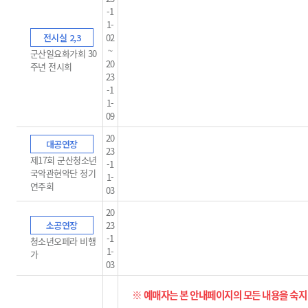
-1
1-
전시실 2,3
02
~
군산일요화가회 30
20
주년 전시회
23
-1
1-
09
20
대공연장
23
제17회 군산청소년
-1
국악관현악단 정기
1-
연주회
03
20
소공연장
23
-1
청소년오페라 비행
1-
가
03
※ 예매자는 본 안내페이지의 모든 내용을 숙지