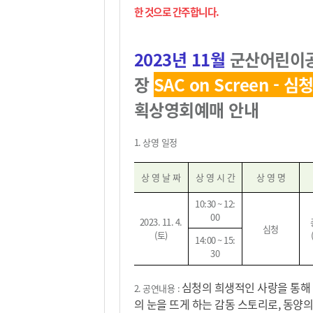
한 것으로 간주합니다
.
2023
년 11
월
군산어린이
장
SAC on Screen - 심
획상영회
예매 안내
1. 상영
일정
상 영 날 짜
상 영 시 간
상 영 명
10:30 ~ 12:
00
2023. 11. 4.
심청
(
토
)
14:00 ~ 15:
30
심청의 희생적인 사랑을 통해
2.
공연내용
:
의 눈을 뜨게 하는 감동 스토리로, 동양의