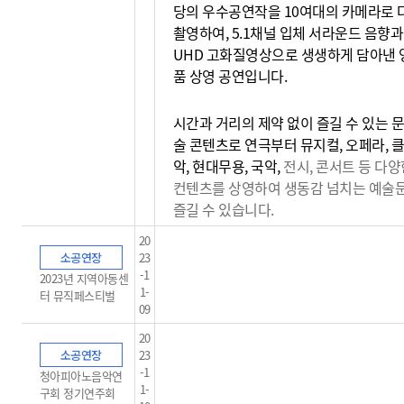
당의 우수공연작을 10여대의 카메라로 
촬영하여, 5.1채널 입체 서라운드 음향과
UHD 고화질영상으로 생생하게 담아낸 
품 상영 공연입니다.
시간과 거리의 제약 없이 즐길 수 있는 문
술 콘텐츠로 연극부터 뮤지컬, 오페라, 
악, 현대무용, 국악,
전시, 콘서트 등 다양
컨텐츠를 상영하여 생동감
넘치는 예술
즐길 수 있습니다.
20
소공연장
23
-1
2023년 지역아동센
1-
터 뮤직페스티벌
09
20
소공연장
23
-1
청아피아노음악연
1-
구회 정기연주회