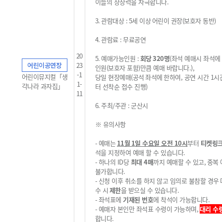
이들의 상상력을 자극합니다.
3.
관람대상
: 5
세 이상
어린이 권장
(
보호자 동반
)
4.
관람료
:
무료공연
20
5.
예매가능인원
:
회당
320
명
(
좌석 예매시 좌석에
어린이공연장
23
인원
(
보호자 포함
)
만큼 예매 바랍니다
.
),
-1
어린이뮤지컬「생
당일 현장예매
(
공석
좌석에
한하여, 공연 시간 1시
1-
각나라 과자집」
터 선착순 접수 진행
)
11
6.
주최
/
주관
:
군산시
※
유의사항
-
예매는
11
월 1
일 수요일 오전
10
시
부터
티켓링
석을 지정하여 예매 할 수 있습니다
.
-
하나의
ID
당
최대 4
매
까지 예매할 수 있고
,
중복
불가
합니다
.
-
신청 이후 취소를 하지 않고 임의로 불참할 경우
수 시
제한
을 받으실 수 있습니다
.
-
좌석표에
기재된 번호
에 착석이 가능합니다
.
-
예매자 본인만 좌석표 수령이 가능하며,
대리 수
합니다
.