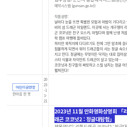
예약시스템 (gunsan.go.kr)
)
작품설명:
날마다 눈을 뜨면 특별한 모험과 마법이 기다리고 
비의 섬 드래곤 아일랜드. 이곳에 사는 개구쟁이 
곤 코코넛은 친구 오스카, 마틸다와 함께 난생 처음
학 캠프 여행에 들떠있다.
하지만 목적지에 다다르기도 전에 그만 암초에 걸
침몰하게 되면서 워터 드래곤들이 사는 정글 속으
지고 만다. 정글에는 무엇이든 닥치는 대로 집어삼
스터 식물과 자이언트 드래곤이 살고 있는데…
코코넛과 친구들의 짜릿하고 스릴 넘치는 정글 
펼쳐진다!
20
23
어린이공연장
-1
한마음 한 뜻
1-
21
2023년 11월 만화영화상영회 「
래곤 코코넛2 : 정글대탐험」
제목(장르): 리틀드래곤 코코넛2 : 정글