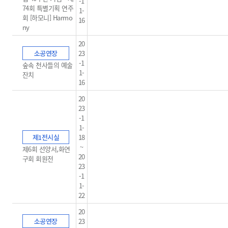
-1
74회 특별기획 연주
1-
회 [하모니] Harmo
16
ny
20
소공연장
23
-1
숲속 천사들의 예술
1-
잔치
16
20
23
-1
1-
제1전시실
18
~
제6회 선양서,화연
20
구회 회원전
23
-1
1-
22
20
소공연장
23