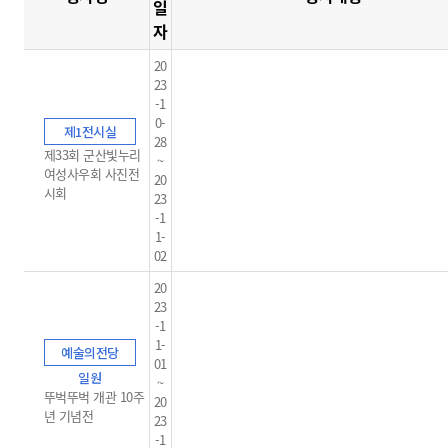
일
자
20
23
-1
0-
제1전시실
28
제33회 군산빛누리
~
여성사우회 사진전
20
시회
23
-1
1-
02
20
23
-1
1-
예술의전당
01
일원
~
뚜벅뚜벅 개관 10주
20
년 기념전
23
-1