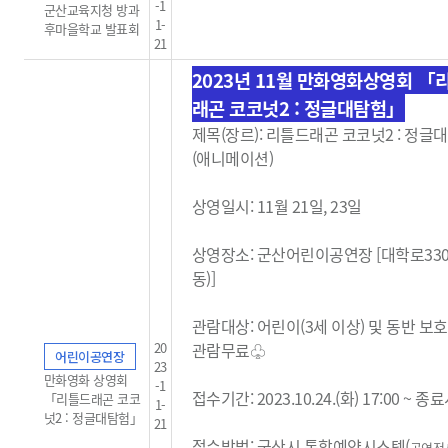
-1
군산교육지청 방과
1-
후마을학교 발표회
21
2023년 11월 만화영화상영회 「
래곤 코코넛2 : 정글대탐험」
제목(장르): 리틀드래곤 코코넛2 : 정글
(애니메이션)
상영일시: 11월 21일, 23일
상영장소: 군산어린이공연장 [대학로33
동)]
관람대상: 어린이(3세 이상) 및 동반 보
20
관람무료
♧
어린이공연장
23
만화영화 상영회
-1
접수기간: 2023.10.24.(화) 17:00 ~ 
「리틀드래곤 코코
1-
넛2 : 정글대탐험」
21
접수방법: 군산시 통합예약시스템(
공연전