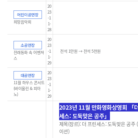
20
23
어린이공연장
-1
희망음악회
1-
28
20
소공연장
23
-1
전석 1만원 → 전석 5천원
전래동화 속 어벤져
1-
스
29
20
대공연장
23
11월 하우스 콘서트
-1
(바이올린 & 피아
1-
노)
29
2023년 11월 만화영화상영회 「
세스: 도둑맞은 공주」
제목(장르): 더 프린세스: 도둑맞은 공주
이션)