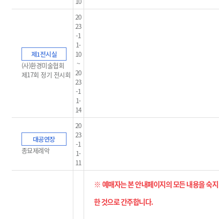
10
20
23
-1
1-
제1전시실
10
~
(사)환경미술협회
20
제17회 정기 전시회
23
-1
1-
14
20
23
대공연장
-1
종묘제례악
1-
11
※ 예매자는 본 안내페이지의 모든 내용을 숙지
한 것으로 간주합니다
.