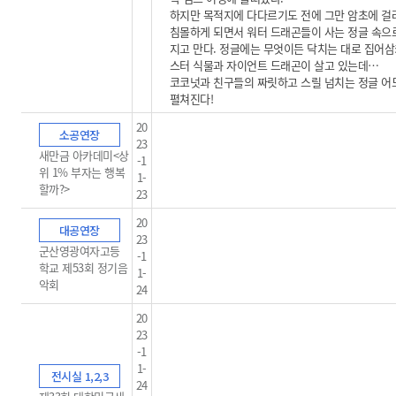
하지만 목적지에 다다르기도 전에 그만 암초에 걸
침몰하게 되면서 워터 드래곤들이 사는 정글 속으
지고 만다. 정글에는 무엇이든 닥치는 대로 집어삼
스터 식물과 자이언트 드래곤이 살고 있는데…
코코넛과 친구들의 짜릿하고 스릴 넘치는 정글 
펼쳐진다!
20
소공연장
23
새만금 아카데미<상
-1
위 1% 부자는 행복
1-
할까?>
23
20
대공연장
23
군산영광여자고등
-1
학교 제53회 정기음
1-
악회
24
20
23
-1
1-
전시실 1,2,3
24