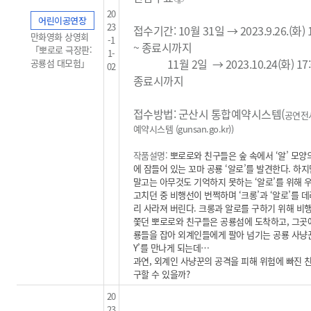
20
어린이공연장
23
접수기간: 10월 31일 → 2023.9.26.(화) 1
만화영화 상영회
-1
~ 종료시까지
「뽀로로 극장판:
1-
11월 2일
→ 2023.10.24(화) 17:
공룡섬 대모험」
02
종료시까지
접수방법: 군산시 통합예약시스템(
공연전
예약시스템 (gunsan.go.kr)
)
작품설명:
뽀로로와 친구들은 숲 속에서 ‘알’ 모양
에 잠들어 있는 꼬마 공룡 ‘알로’를 발견한다. 하
말고는 아무것도 기억하지 못하는 ‘알로’를 위해 
고치던 중 비행선이 번쩍하며 ‘크롱’과 ‘알로’를 
리 사라져 버린다. 크롱과 알로를 구하기 위해 비
쫓던 뽀로로와 친구들은 공룡섬에 도착하고, 그곳
룡들을 잡아 외계인들에게 팔아 넘기는 공룡 사냥꾼 
Y’를 만나게 되는데…
과연, 외계인 사냥꾼의 공격을 피해 위험에 빠진 
구할 수 있을까?
20
23