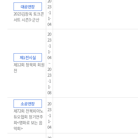
20
대공연장
23
-1
2023김창옥 토크콘
1-
서트 시즌3-군산
04
20
23
-1
1-
제1전시실
04
~
제12회 청묵회 회원
20
전
23
-1
1-
08
소공연장
20
23
제72회 전북피아노
-1
듀오협회 정기연주
1-
회<명화로 보는 음
04
악회>