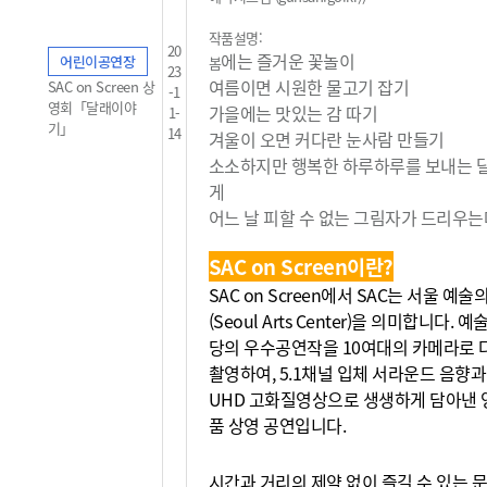
작품설명:
20
에는 즐거운 꽃놀이
어린이공연장
봄
23
여름이면 시원한 물고기 잡기
SAC on Screen 상
-1
영회「달래이야
가을에는 맛있는 감 따기
1-
기」
14
겨울이 오면 커다란 눈사람 만들기
소소하지만 행복한 하루하루를 보내는 
게
어느 날 피할 수 없는 그림자가 드리우는데
SAC on Screen이란?
SAC on Screen에서 SAC는 서울 예
(Seoul Arts Center)을 의미합니다. 
당의 우수공연작을 10여대의 카메라로 
촬영하여, 5.1채널 입체 서라운드 음향과
UHD 고화질영상으로 생생하게 담아낸 
품 상영 공연입니다.
시간과 거리의 제약 없이 즐길 수 있는 문