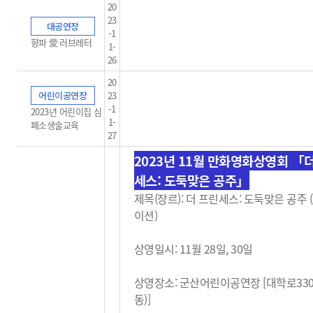
20
23
대공연장
-1
향파 愛 러브레터
1-
26
20
어린이공연장
23
-1
2023년 어린이집 심
1-
폐소생술교육
27
2023년 11월 만화영화상영회 「
세스: 도둑맞은 공주」
제목(장르): 더 프린세스: 도둑맞은 공주
이션)
상영일시: 11월 28일, 30일
상영장소: 군산어린이공연장 [대학로33
동)]