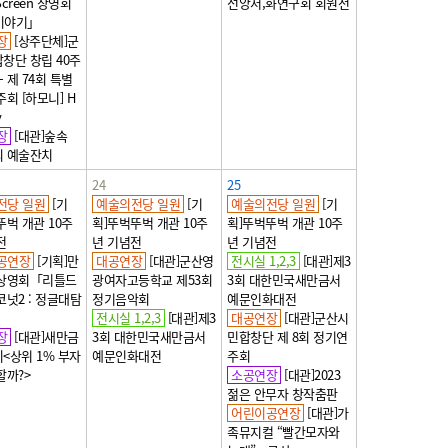
Screen 상영회
선양서,화연구회 회원전
이야기」
장
[상주단체]군
창단 창립 40주
- 제 74회 특별
회 [하모니] H
y
장
[대관]숲속
 예술잔치
24
25
전당 일원
[기
예술의전당 일원
[기
예술의전당 일원
[기
뚜벅 개관 10주
획]뚜벅뚜벅 개관 10주
획]뚜벅뚜벅 개관 10주
전
년 기념전
년 기념전
공연장
[기획]만
대공연장
[대관]군산영
전시실 1,2,3
[대관]제3
 상영회「리틀드
광여자고등학교 제53회
3회 대한민국새만금서
코넛2 : 정글대탐
정기음악회
예문인화대전
전시실 1,2,3
[대관]제3
대공연장
[대관]군산시
장
[대관]새만금
3회 대한민국새만금서
민합창단 제 8회 정기연
<상위 1% 부자
예문인화대전
주회
할까?>
소공연장
[대관]2023
젊은 안무자 창작춤판
어린이공연장
[대관]가
족뮤지컬 “빨간모자와