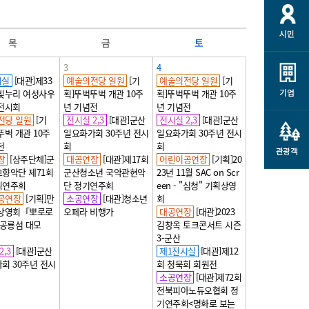
시민
목
금
토
3
4
시실
[대관]제33
예술의전당 일원
[기
예술의전당 일원
[기
기업
빛누리 여성사우
획]뚜벅뚜벅 개관 10주
획]뚜벅뚜벅 개관 10주
전시회
년 기념전
년 기념전
전당 일원
[기
전시실 2,3
[대관]군산
전시실 2,3
[대관]군산
뚜벅 개관 10주
일요화가회 30주년 전시
일요화가회 30주년 전시
전
회
회
관광객
장
[상주단체]군
대공연장
[대관]제17회
어린이공연장
[기획]20
향악단 제71회
군산청소년 국악관현악
23년 11월 SAC on Scr
획연주회
단 정기연주회
een - "심청" 기획상영
공연장
[기획]만
소공연장
[대관]청소년
회
 상영회「뽀로로
오페라 비행가
대공연장
[대관]2023
 공룡섬 대모
김창옥 토크콘서트 시즌
3-군산
,3
[대관]군산
제1전시실
[대관]제12
회 30주년 전시
회 청묵회 회원전
소공연장
[대관]제72회
전북피아노듀오협회 정
기연주회<명화로 보는