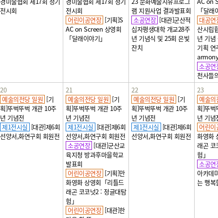
경미술협회 제17회 정기
경미술협회 제17회 정기
23 문화예술치유프로그
AC on 
전시회
전시회
램 지원사업 결과발표회
「달래
어린이공연장
[기획]S
소공연장
[대관]군산적
대공연
AC on Screen 상영회
십자평생대학 개교28주
산시립합
「달래이야기」
년 기념식 및 25회 은빛
년 기념 
잔치
기획 연주
armon
소공연
천사들의
20
21
22
23
예술의전당 일원
[기
예술의전당 일원
[기
예술의전당 일원
[기
예술의
획]뚜벅뚜벅 개관 10주
획]뚜벅뚜벅 개관 10주
획]뚜벅뚜벅 개관 10주
획]뚜벅
년 기념전
년 기념전
년 기념전
년 기념
제1전시실
[대관]제6회
제1전시실
[대관]제6회
제1전시실
[대관]제6회
어린이
선양서,화연구회 회원전
선양서,화연구회 회원전
선양서,화연구회 회원전
화영화
소공연장
[대관]군산교
래곤 코
육지청 방과후마을학교
험」
발표회
소공연
어린이공연장
[기획]만
아카데미
화영화 상영회「리틀드
는 행복
래곤 코코넛2 : 정글대탐
험」
어린이공연장
[대관]한