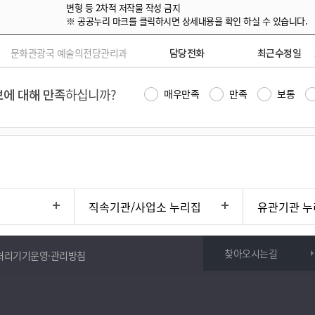
변형 등 2차적 저작물 작성 금지
※ 공공누리 마크를 클릭하시면 상세내용을 확인 하실 수 있습니다.
문화관광국 예술의전당관리과
담당전화
최근수정일
에 대해 만족
하십니까?
매우만족
만족
보통
직속기관/사업소 누리집
유관기관 누
찾아오시는길
처리기기운영·관리방침