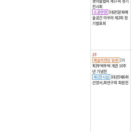
경미술협회 제17회 정기
전시회
소공연장
[대관]문화예
술공간 아우라 제2회 정
기발표회
19
예술의전당 일원
[기
획]뚜벅뚜벅 개관 10주
년 기념전
제1전시실
[대관]제6회
선양서,화연구회 회원전