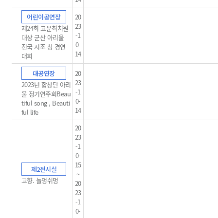
어린이공연장
20
23
제24회 고운최치원
-1
대상 군산 아리울
0-
전국 시조 창 경연
14
대회
대공연장
20
23
2023년 합창단 아리
-1
울 정기연주회Beau
0-
tiful song , Beauti
14
ful life
20
23
-1
0-
15
제2전시실
~
고향. 놀멍쉬멍
20
23
-1
0-