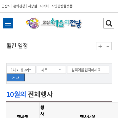
군산시
문화관광
시장실
시의회
시민광장플랫폼
군
전
검
산
체
색
메
하
-
+
월간 일정
시
뉴
기
열
기
10월의
전체행사
행
사
행사명
행사내용