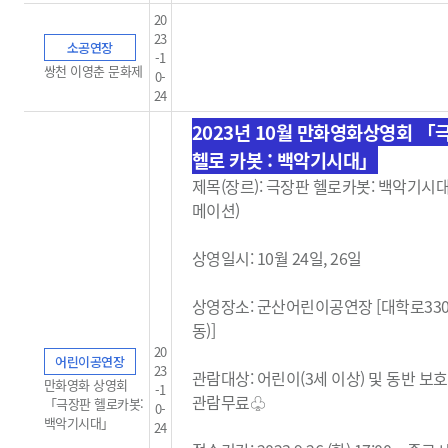
20
23
소공연장
-1
쌍천 이영춘 문화제
0-
24
2023년 10월 만화영화상영회
「
헬로 카봇 : 백악기시대」
제목(장르):
극장판 헬로카봇: 백악기시대 
메이션)
상영일시: 10월 24일, 26일
상영장소: 군산어린이공연장 [대학로33
동)]
20
어린이공연장
23
관람대상: 어린이(3세 이상) 및 동반 보
만화영화 상영회
-1
관람무료
♧
「극장판 헬로카봇:
0-
백악기시대」
24