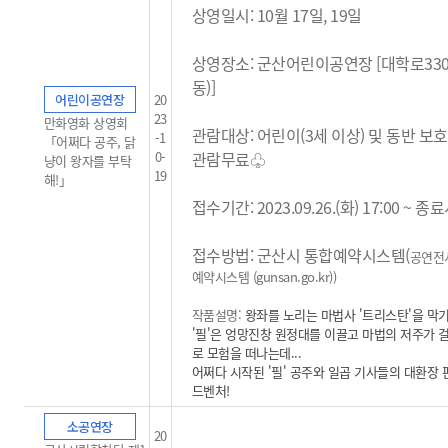
상영일시: 10월 17일, 19일
상영장소: 군산어린이공연장 [대학로33
동)]
어린이공연장
20
23
만화영화 상영회
관람대상: 어린이(3세 이상) 및 동반 보
-1
「어쩌다 공주, 닭
0-
관람무료
♧
냥이 왕자를 부탁
19
해!」
접수기간: 2023.09.26.(화) 17:00 ~ 
접수방법: 군산시 통합예약시스템(
공연전
예약시스템 (gunsan.go.kr)
)
작품설명:
왕좌를 노리는 마법사 '트리스탄'을 막
'필'은 엉망진창 원정대를 이끌고 마법의 저주가 
로 모험을 떠나는데...
어쩌다 시작된 '필' 공주와 일곱 기사들의 대환장 
드벤처!
소공연장
20