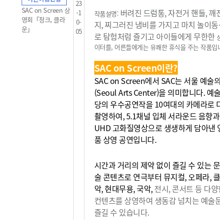
23
SAC on Screen 상
버려진 드럼통, 자전거 핸들, 깨
-1
작품설명:
영회「정크, 클라
0-
지, 찌그러진 냄비를 가지고 마치 놀이
운」
05
로 탐험처럼 즐기고 아이들에게 무한한
이터를, 어른들에게는 유쾌한 휴식을 주는 작품입
SAC on Screen이란?
SAC on Screen에서 SAC는 서울 예
(Seoul Arts Center)을 의미합니다. 
당의 우수공연작을 10여대의 카메라로 
촬영하여, 5.1채널 입체 서라운드 음향과
UHD 고화질영상으로 생생하게 담아낸 
품 상영 공연입니다.
시간과 거리의 제약 없이 즐길 수 있는 문
술 콘텐츠로 연극부터 뮤지컬, 오페라, 
악, 현대무용, 국악,
전시, 콘서트 등 다양
컨텐츠를 상영하여 생동감
넘치는 예술
즐길 수 있습니다.