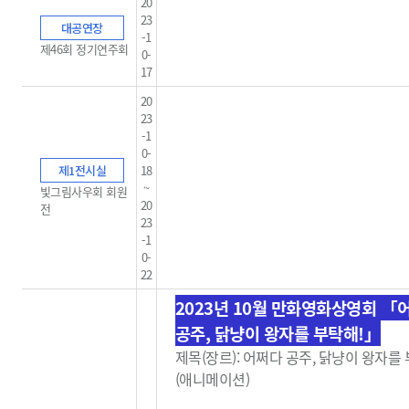
20
23
대공연장
-1
제46회 정기연주회
0-
17
20
23
-1
0-
제1전시실
18
~
빛그림사우회 회원
20
전
23
-1
0-
22
2023년 10월 만화영화상영회
「
공주, 닭냥이 왕자를 부탁해!」
제목(장르):
어쩌다 공주, 닭냥이 왕자를 
(
애니메이션)