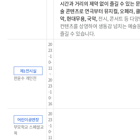
시간과 거리의 제약 없이 즐길 수 있는 문
술 콘텐츠로 연극부터 뮤지컬, 오페라, 
악, 현대무용, 국악,
전시, 콘서트 등 다양
컨텐츠를 상영하여 생동감
넘치는 예술
즐길 수 있습니다.
20
23
-1
0-
11
제1전시실
~
한윤수 개인전
20
23
-1
0-
16
20
어린이공연장
23
-1
부모학교 스페셜교
0-
육
11