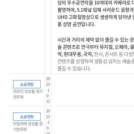
당의 우수공연작을 10여대의 카메라로 
촬영하여, 5.1채널 입체 서라운드 음향과
UHD 고화질영상으로 생생하게 담아낸 
품 상영 공연입니다.
시간과 거리의 제약 없이 즐길 수 있는 문
술 콘텐츠로 연극부터 뮤지컬, 오페라, 
악, 현대무용, 국악,
전시, 콘서트 등 다양
컨텐츠를 상영하여 생동감
넘치는 예술
즐길 수 있습니다.
20
소공연장
23
-1
아르더 앙상블 정기
0-
연주회
12
20
소공연장
23
-1
브릴라레 앙상블 정
0-
기연주회
14