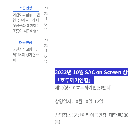
소공연장
20
23
어린이씨름홍보 인
-1
형극 <하늘나라 다
0-
섯장군과 함께하는
11
또롱이 씨름여행>
20
대공연장
23
군산시립교향악단
-1
제153회 정기연주
0-
회
12
2023년 10월 SAC on Screen 
「호두까기인형」
제목(장르): 호두까기인형(발레)
상영일시: 10월 10일, 12일
상영장소: 군산어린이공연장 [대학로33
동)]