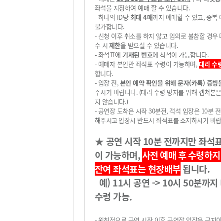
좌석을 지정하여 예매 할 수 있습니다
.
-
하나의
ID
당
최대 4
매
까지 예매할 수 있고
,
중복
불가
합니다
.
-
신청 이후 취소를 하지 않고 임의로 불참할 경우
수 시
제한
을 받으실 수 있습니다
.
-
좌석표에
기재된 번호
에 착석이 가능합니다
.
-
예매자 본인만 좌석표 수령이 가능하며,
대리 수
합니다
.
-
입장 전
,
본인 예약 확인을 위해 문자(카톡) 증빙
주시기 바랍니다
.
(
대리 수령 방지를 위해 캡쳐본
지 않습니다
.)
-
공연장 도착은 시작
30
분전
,
객석 입장은
10
분 
해주시고
입장시 반드시 좌석표를
소지하시기 바
★
공연 시작
10
분 전까지만 좌석
이 가능하며
,
사전 예매 후
수령하지
잔여 좌석표는 현장배부
됩니다
.
예) 11시 공연 -> 10시 50분까지
수령 가능.
-
원칙적으로 공연 시작 이후 공연장 입장은 금지