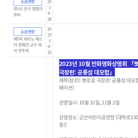
소공연장
23
-1
[취소] 연극 염쟁이
0-
유씨
28
20
소공연장
23
제5회 피아노 페스
-1
타 정혜연 교수 제
0-
자 연주회
31
2023년 10월 만화영화상영회
「
극장판: 공룡섬 대모험」
제목(장르):
뽀로로 극장판: 공룡섬 대모험
메이션)
상영일시: 10월 31일, 11월 2일
상영장소: 군산어린이공연장 [대학로33
동)]