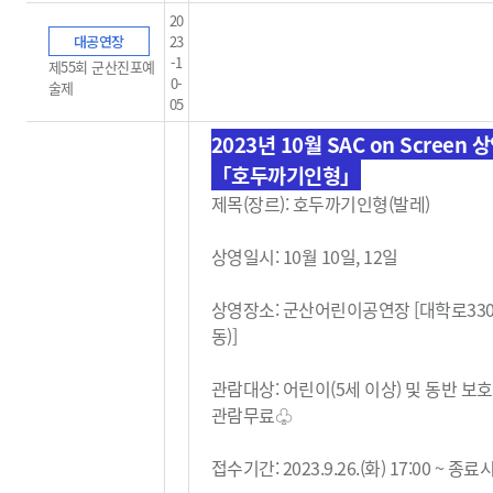
20
대공연장
23
-1
제55회 군산진포예
0-
술제
05
2023년 10월 SAC on Screen 
「호두까기인형」
제목(장르): 호두까기인형(발레)
상영일시: 10월 10일, 12일
상영장소: 군산어린이공연장 [대학로33
동)]
관람대상: 어린이(5세 이상) 및 동반 보
관람무료
♧
접수기간: 2023.9.26.(화) 17:00 ~ 종