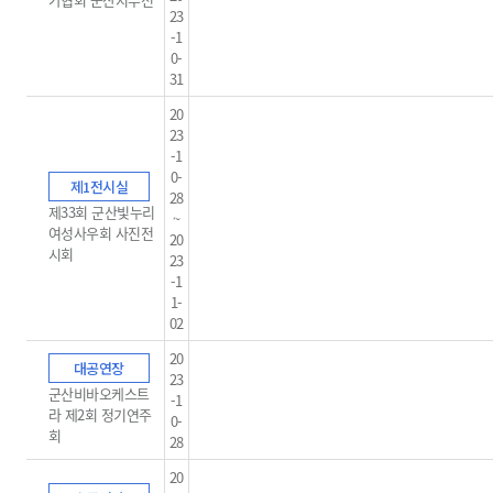
23
-1
0-
31
20
23
-1
0-
제1전시실
28
제33회 군산빛누리
~
여성사우회 사진전
20
시회
23
-1
1-
02
20
대공연장
23
군산비바오케스트
-1
라 제2회 정기연주
0-
회
28
20