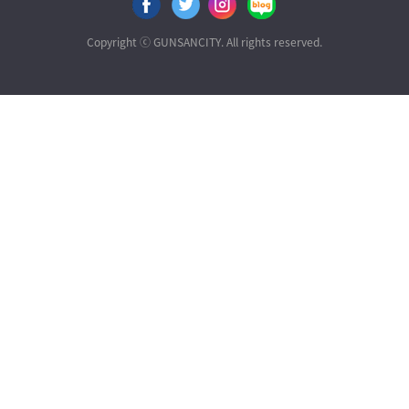
이
위
스
로
스
터
타
그
Copyright ⓒ GUNSANCITY. All rights reserved.
북
공
공
공
공
유
유
유
유