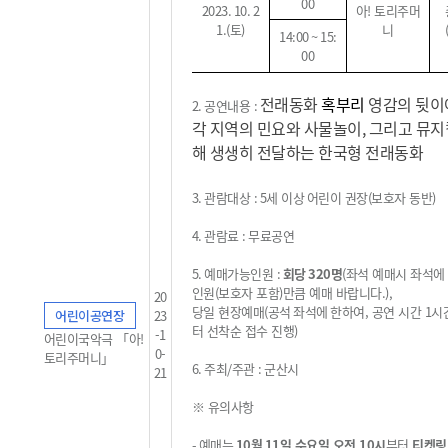
00
2023. 10. 2
아! 토리주머
1.(
토
)
니
14:00 ~ 15:
00
전래동화
혹부리
영감의 뒷이
2.
공연내용
:
각 지역의 민요와 사물놀이, 그리고 뮤지
해 생생히 전달하는 한국형 전래동화
3.
관람대상
: 5
세 이상
어린이 권장
(
보호자 동반
)
4.
관람료
:
무료공연
5.
예매가능인원
:
회당
320
명
(
좌석 예매시 좌석에
인원
(
보호자 포함
)
만큼 예매 바랍니다
.
),
20
당일 현장예매
(
공석
좌석에
한하여, 공연 시간 1시
어린이공연장
23
터 선착순 접수 진행
)
-1
어린이국악극 「아!
0-
토리주머니」
6.
주최
/
주관
:
군산시
21
※
유의사항
-
예매는
10
월 11
일 수요일 오전
10
시
부터
티켓링