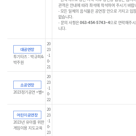
관객은 안내에 따라 좌석에 착석하여 주시기 바랍
-
모든 일체의 음식물은 공연장 안으로 가지고 입
없습니다
.
-
문의 사항은
063-454-5743~4
으로 연락해주시
니다
.
20
대공연장
23
-1
투기타즈 : 박규희&
0-
박주원
21
20
23
소공연장
-1
2023정기공연 <별>
0-
22
20
어린이공연장
23
-1
2023년 유아를 위한
0-
게임이용 지도교육
23