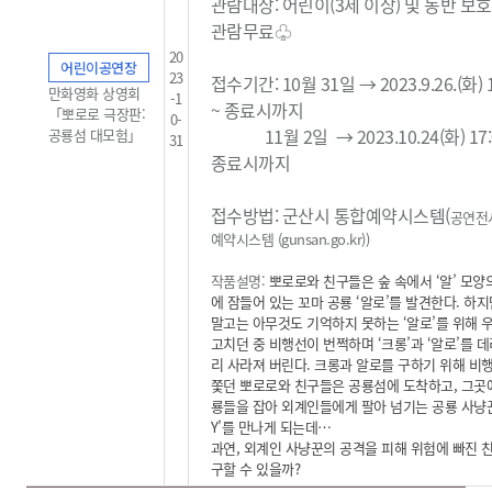
관람대상: 어린이(3세 이상) 및 동반 보
관람무료
♧
20
어린이공연장
23
접수기간: 10월 31일 → 2023.9.26.(화) 1
만화영화 상영회
-1
~ 종료시까지
「뽀로로 극장판:
0-
11월 2일
→ 2023.10.24(화) 17:
공룡섬 대모험」
31
종료시까지
접수방법: 군산시 통합예약시스템(
공연전
예약시스템 (gunsan.go.kr)
)
작품설명:
뽀로로와 친구들은 숲 속에서 ‘알’ 모양
에 잠들어 있는 꼬마 공룡 ‘알로’를 발견한다. 하
말고는 아무것도 기억하지 못하는 ‘알로’를 위해 
고치던 중 비행선이 번쩍하며 ‘크롱’과 ‘알로’를 
리 사라져 버린다. 크롱과 알로를 구하기 위해 비
쫓던 뽀로로와 친구들은 공룡섬에 도착하고, 그곳
룡들을 잡아 외계인들에게 팔아 넘기는 공룡 사냥꾼 
Y’를 만나게 되는데…
과연, 외계인 사냥꾼의 공격을 피해 위험에 빠진 
구할 수 있을까?