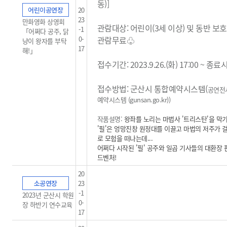
동)]
어린이공연장
20
23
만화영화 상영회
관람대상: 어린이(3세 이상) 및 동반 보
-1
「어쩌다 공주, 닭
0-
관람무료
♧
냥이 왕자를 부탁
17
해!」
접수기간: 2023.9.26.(화) 17:00 ~ 종
접수방법: 군산시 통합예약시스템(
공연전
예약시스템 (gunsan.go.kr)
)
작품설명:
왕좌를 노리는 마법사 '트리스탄'을 막
'필'은 엉망진창 원정대를 이끌고 마법의 저주가 
로 모험을 떠나는데...
어쩌다 시작된 '필' 공주와 일곱 기사들의 대환장 
드벤처!
20
소공연장
23
-1
2023년 군산시 학원
0-
장 하반기 연수교육
17