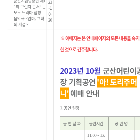
군산시립합창단 제1
23
1회 브런치 콘서트_
-1
모노 드라마 합창
0-
음악극 <엄마, 그녀
20
의 계절>
※ 예매자는 본 안내페이지의 모든 내용을 숙지
한 것으로 간주합니다
.
2023
년 10
월
군산어린이
장 기획공연
'아! 토리주머
니'
예매 안내
1.
공연 일정
공 연 날 짜
공연시간
공 연 명
11:00 ~ 12: