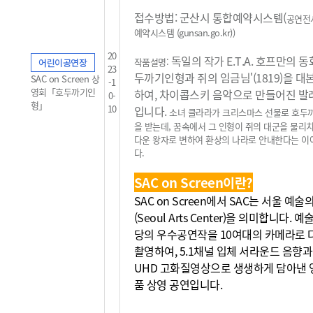
접수방법: 군산시 통합예약시스템(
공연전
예약시스템 (gunsan.go.kr)
)
20
독일의 작가 E.T.A. 호프만의 동
작품설명:
어린이공연장
23
두까기인형과 쥐의 임금님'(1819)을 대
SAC on Screen 상
-1
영회「호두까기인
하여, 차이콥스키 음악으로 만들어진 발
0-
형」
10
입니다.
소녀 클라라가 크리스마스 선물로 호두
을 받는데, 꿈속에서 그 인형이 쥐의 대군을 물리
다운 왕자로 변하여 환상의 나라로 안내한다는 
다.
SAC on Screen이란?
SAC on Screen에서 SAC는 서울 예
(Seoul Arts Center)을 의미합니다. 
당의 우수공연작을 10여대의 카메라로 
촬영하여, 5.1채널 입체 서라운드 음향과
UHD 고화질영상으로 생생하게 담아낸 
품 상영 공연입니다.