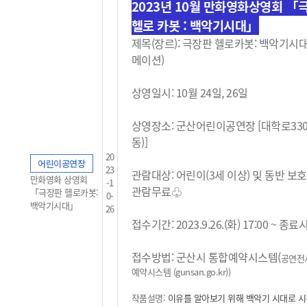
2023년 10월 만화영화상영회
「
헬로 카봇 : 백악기시대」
제목(장르):
극장판 헬로카봇: 백악기시대 
메이션)
상영일시: 10월 24일, 26일
상영장소: 군산어린이공연장 [대학로33
동)]
20
어린이공연장
23
관람대상: 어린이(3세 이상) 및 동반 보
만화영화 상영회
-1
관람무료
♧
「극장판 헬로카봇:
0-
백악기시대」
26
접수기간: 2023.9.26.(화) 17:00 ~ 종
접수방법: 군산시 통합예약시스템(
공연전
예약시스템 (gunsan.go.kr)
)
작품설명:
이유를 알아보기 위해 백악기 시대로 시