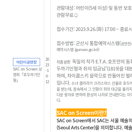
관람대상: 어린이(5세 이상) 및 동반 보
관람무료
♧
접수기간: 2023.9.26.(화) 17:00 ~ 종
접수방법: 군산시 통합예약시스템(
공연전
예약시스템 (gunsan.go.kr)
)
20
독일의 작가 E.T.A. 호프만의 동
작품설명:
어린이공연장
23
두까기인형과 쥐의 임금님'(1819)을 대
SAC on Screen 상
-1
영회「호두까기인
하여, 차이콥스키 음악으로 만들어진 발
0-
형」
12
입니다.
소녀 클라라가 크리스마스 선물로 호두
을 받는데, 꿈속에서 그 인형이 쥐의 대군을 물리
다운 왕자로 변하여 환상의 나라로 안내한다는 
다.
SAC on Screen이란?
SAC on Screen에서 SAC는 서울 예
(Seoul Arts Center)을 의미합니다. 