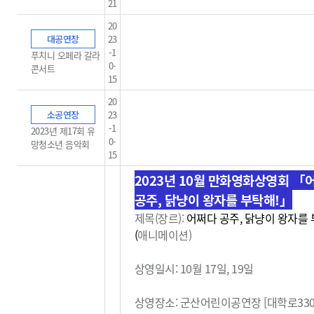
21
20
대공연장
23
-1
푸치니 오페라 갈라
0-
콘서트
15
20
소공연장
23
-1
2023년 제17회 유
0-
망청소년 음악회
15
2023년 10월 만화영화상영회
「
공주, 닭냥이 왕자를 부탁해!」
제목(장르):
어쩌다 공주, 닭냥이 왕자를 
(
애니메이션)
상영일시: 10월 17일, 19일
상영장소: 군산어린이공연장 [대학로33