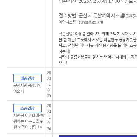
접수기간: 2023.9.26.(화) 17:00 ~ 종
접수방법: 군산시 통합예약시스템(
공연전
예약시스템 (gunsan.go.kr)
)
작품설명:
이유를 알아보기 위해 백악기 시대로 시
을 한 차탄! 그곳에서 새로운 비밀친구 공룡카봇을
되고, 엄청난 에너지를 가진 응가암을 둘러싼 소동
지는데!
차탄과 공룡카봇들이 펼치는 백악기 시대의 놀라
으로!
20
대공연장
23
-1
군산새만금장애인
0-
예술제
25
20
소공연장
23
새만금 아카데미<방
-1
황하는 어른들을 위
0-
한 커리어 상담소>
26