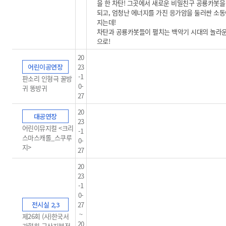
을 한 차탄! 그곳에서 새로운 비밀친구 공룡카봇을
되고, 엄청난 에너지를 가진 응가암을 둘러싼 소동
지는데!
차탄과 공룡카봇들이 펼치는 백악기 시대의 놀라
으로!
20
어린이공연장
23
-1
판소리 인형극 꿀방
0-
귀 똥방귀
27
20
대공연장
23
어린이뮤지컬 <크리
-1
스마스캐롤_스쿠루
0-
지>
27
20
23
-1
0-
전시실 2,3
27
~
제26회 (사)한국서
20
가협회 군산지부전