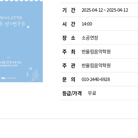
기 간
2025-04-12 ~ 2025-04-12
시 간
14:00
장 소
소공연장
주 최
반올림음악학원
주 관
반올림음악학원
문 의
010-2440-6928
등급/가격
무료