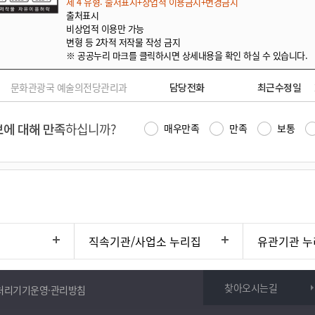
제 4 유형: 출처표시+상업적 이용금지+변경금지
출처표시
비상업적 이용만 가능
변형 등 2차적 저작물 작성 금지
※ 공공누리 마크를 클릭하시면 상세내용을 확인 하실 수 있습니다.
문화관광국 예술의전당관리과
담당전화
최근수정일
에 대해 만족
하십니까?
매우만족
만족
보통
직속기관/사업소 누리집
유관기관 누
찾아오시는길
처리기기운영·관리방침