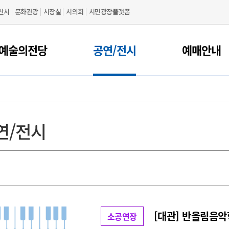
산시
문화관광
시장실
시의회
시민광장플랫폼
예술의전당
공연/전시
예매안내
연/전시
[대관] 반올림음악
소공연장