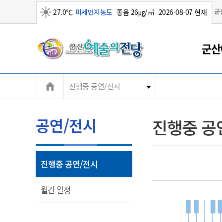
군
27.0℃
미세먼지농도
좋음 26㎍/㎥
2026-08-07 현재
맑음
군
군산
산
진행중 공연/전시
시
공연/전시
진행중 공
열
진행중 공연/전시
림
열
월간 일정
림